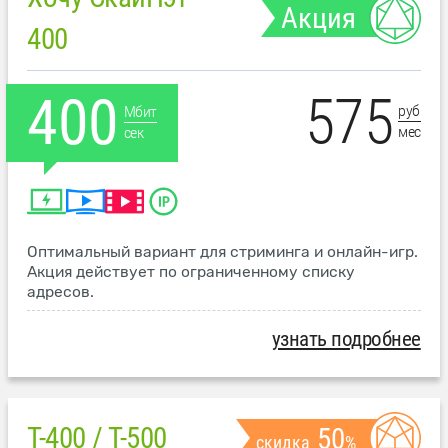
Акция
400
575
400
руб
Мбит
мес
сек
Оптимальный вариант для стриминга и онлайн-игр.
Акция действует по ограниченному списку
адресов.
узнать подробнее
T-400 / T-500
50
скидка
%