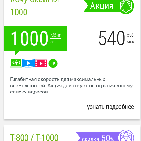
Акция
1000
540
1000
руб
Мбит
мес
сек
Гигабитная скорость для максимальных
возможностей. Акция действует по ограниченному
списку адресов.
узнать подробнее
T-800 / T-1000
50
скидка
%