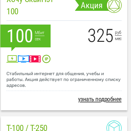
Акция
100
325
100
руб
Мбит
мес
сек
Стабильный интернет для общения, учебы и
работы. Акция действует по ограниченному списку
адресов.
узнать подробнее
T-100 / T-250