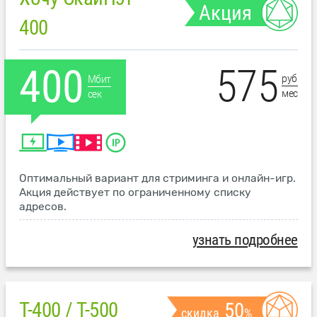
Акция
400
575
400
руб
Мбит
мес
сек
Оптимальный вариант для стриминга и онлайн-игр.
Акция действует по ограниченному списку
адресов.
узнать подробнее
T-400 / T-500
50
скидка
%