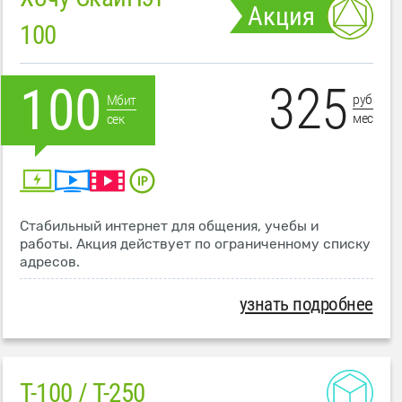
Акция
100
325
100
руб
Мбит
мес
сек
Стабильный интернет для общения, учебы и
работы. Акция действует по ограниченному списку
адресов.
узнать подробнее
T-100 / T-250