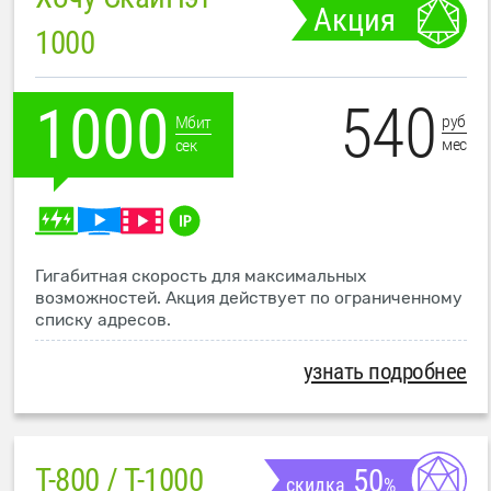
Акция
1000
540
1000
руб
Мбит
мес
сек
Гигабитная скорость для максимальных
возможностей. Акция действует по ограниченному
списку адресов.
узнать подробнее
T-800 / T-1000
50
скидка
%