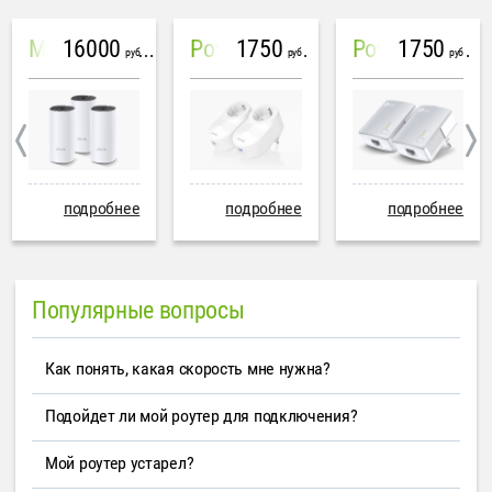
16000
1750
1750
Mesh система TP-Link Deco M4 (3 устройства)
PowerLine Tenda PH6
PowerLine TP-Link AV600
руб
руб
руб
подробнее
подробнее
подробнее
Популярные вопросы
Как понять, какая скорость мне нужна?
Подойдет ли мой роутер для подключения?
Мой роутер устарел?