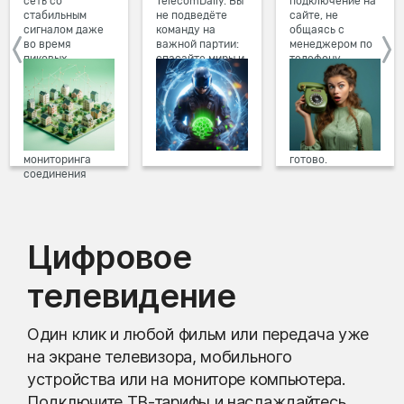
сеть со
TelecomDaily. Вы
подключение на
стабильным
не подведёте
сайте, не
сигналом даже
команду на
общаясь с
во время
важной партии:
менеджером по
пиковых
спасайте миры и
телефону.
нагрузок в
побеждайте с
Просто в три
вечернее время.
друзьями в
клика заполните
Мы постоянно
онлайн-играх.
форму заявки на
обновляем наше
сайте, выберите
оборудование в
дату и время
домах, а система
подключения,
мониторинга
готово.
соединения
предотвращает
проблемы на
линии связи.
Цифровое
телевидение
Один клик и любой фильм или передача уже
на экране телевизора, мобильного
устройства или на мониторе компьютера.
Подключите ТВ-тарифы и наслаждайтесь