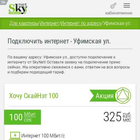
18+
кабинет
меню
Для квартиры
/
Интернет
/
Интернет по адресу
/
Уфимская ул.
Подключить интернет - Уфимская ул.
По вашему адресу: Уфимская ул., доступно подключение к
интернету от SkyNet! Оставьте заявку на подключение прямо
сейчас. Мы оперативно свяжемся с вами, ответим на все вопросы
и подберем подходящий тариф.
Хочу СкайНэт 100
Акция
325
руб
Мбит
100
мес
сек
Интернет 100 Мбит/с