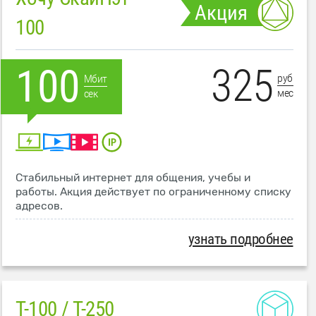
Акция
100
325
100
руб
Мбит
мес
сек
Стабильный интернет для общения, учебы и
работы. Акция действует по ограниченному списку
адресов.
узнать подробнее
T-100 / T-250