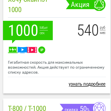
Акция
1000
540
1000
руб
Мбит
мес
сек
Гигабитная скорость для максимальных
возможностей. Акция действует по ограниченному
списку адресов.
узнать подробнее
T-800 / T-1000
50
скидка
%