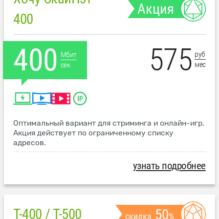
Акция
400
575
400
руб
Мбит
мес
сек
Оптимальный вариант для стриминга и онлайн-игр.
Акция действует по ограниченному списку
адресов.
узнать подробнее
T-400 / T-500
50
скидка
%