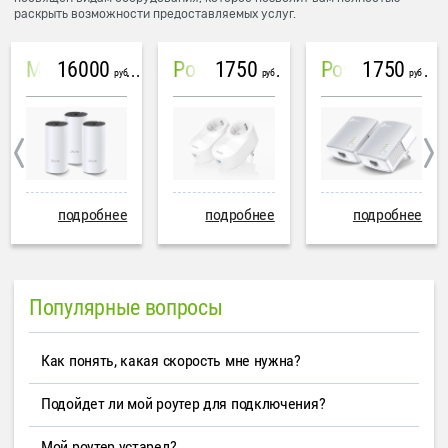
раскрыть возможности предоставляемых услуг.
16000
1750
1750
Mesh система TP-Link Deco M4 (3 устройства)
PowerLine Tenda PH6
PowerLine TP-Link AV600
руб
руб
руб
подробнее
подробнее
подробнее
Популярные вопросы
Как понять, какая скорость мне нужна?
Подойдет ли мой роутер для подключения?
Мой роутер устарел?