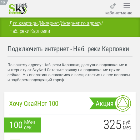
18+
кабинет
меню
Для квартиры
/
Интернет
/
Интернет по адресу
/
Наб. реки Карповки
Подключить интернет - Наб. реки Карповки
По вашему адресу: Наб. реки Карповки, доступно подключение к
интернету от SkyNet! Оставьте заявку на подключение прямо
сейчас. Мы оперативно свяжемся с вами, ответим на все вопросы
и подберем подходящий тариф.
Хочу СкайНэт 100
Акция
325
руб
Мбит
100
мес
сек