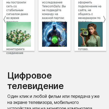
мы построили
исследования
оформить
сеть со
TelecomDaily. Вы
подключение на
стабильным
не подведёте
сайте, не
сигналом даже
команду на
общаясь с
во время
важной партии:
менеджером по
пиковых
спасайте миры и
телефону.
нагрузок в
побеждайте с
Просто в три
вечернее время.
друзьями в
клика заполните
Мы постоянно
онлайн-играх.
форму заявки на
обновляем наше
сайте, выберите
оборудование в
дату и время
домах, а система
подключения,
мониторинга
готово.
соединения
предотвращает
проблемы на
линии связи.
Цифровое
телевидение
Один клик и любой фильм или передача уже
на экране телевизора, мобильного
устройства или на мониторе компьютера.