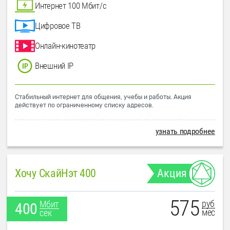
Интернет 100 Мбит/с
Цифровое ТВ
Онлайн-кинотеатр
Внешний IP
Стабильный интернет для общения, учебы и работы. Акция
действует по ограниченному списку адресов.
узнать подробнее
Хочу СкайНэт 400
Акция
575
руб
Мбит
400
мес
сек