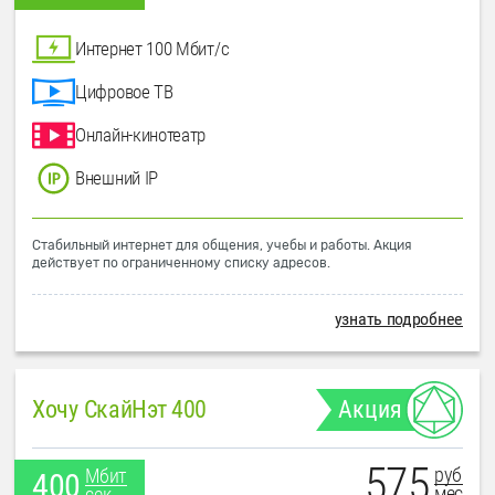
Интернет 100 Мбит/с
Цифровое ТВ
Онлайн-кинотеатр
Внешний IP
Стабильный интернет для общения, учебы и работы. Акция
действует по ограниченному списку адресов.
узнать подробнее
Хочу СкайНэт 400
Акция
575
руб
Мбит
400
мес
сек