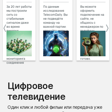
За 20 лет работы
По данным
Вы можете
мы построили
исследования
оформить
сеть со
TelecomDaily. Вы
подключение на
стабильным
не подведёте
сайте, не
сигналом даже
команду на
общаясь с
во время
важной партии:
менеджером по
пиковых
спасайте миры и
телефону.
нагрузок в
побеждайте с
Просто в три
вечернее время.
друзьями в
клика заполните
Мы постоянно
онлайн-играх.
форму заявки на
обновляем наше
сайте, выберите
оборудование в
дату и время
домах, а система
подключения,
мониторинга
готово.
соединения
предотвращает
проблемы на
линии связи.
Цифровое
телевидение
Один клик и любой фильм или передача уже