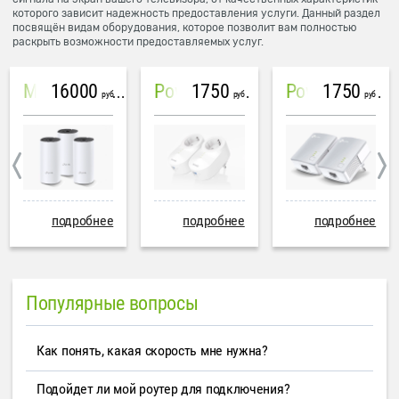
которого зависит надежность предоставления услуги. Данный раздел
посвящён видам оборудования, которое позволит вам полностью
раскрыть возможности предоставляемых услуг.
16000
1750
1750
Mesh система TP-Link Deco M4 (3 устройства)
PowerLine Tenda PH6
PowerLine TP-Link AV600
руб
руб
руб
подробнее
подробнее
подробнее
Популярные вопросы
Как понять, какая скорость мне нужна?
Подойдет ли мой роутер для подключения?