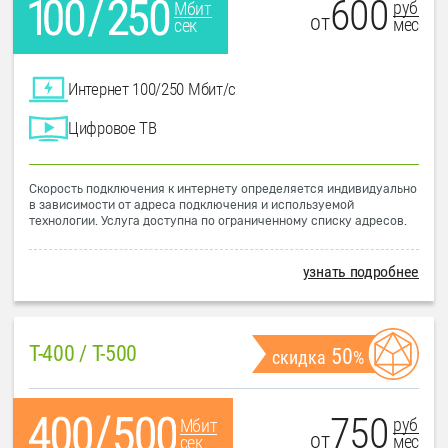
600
руб
Мбит
от
мес
сек
Интернет 100/250 Мбит/с
Цифровое ТВ
Скорость подключения к интернету определяется индивидуально
в зависимости от адреса подключения и используемой
технологии. Услуга доступна по ограниченному списку адресов.
узнать подробнее
T-400 / T-500
50
скидка
%
750
руб
Мбит
от
мес
сек