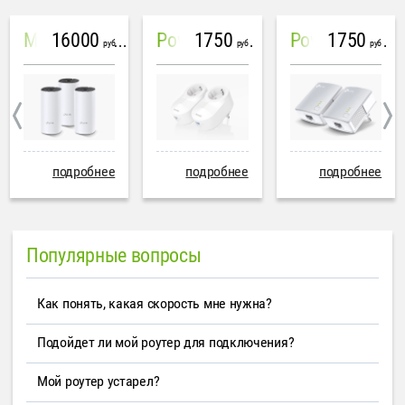
16000
1750
1750
Mesh система TP-Link Deco M4 (3 устройства)
PowerLine Tenda PH6
PowerLine TP-Link AV600
руб
руб
руб
подробнее
подробнее
подробнее
Популярные вопросы
Как понять, какая скорость мне нужна?
Подойдет ли мой роутер для подключения?
Мой роутер устарел?