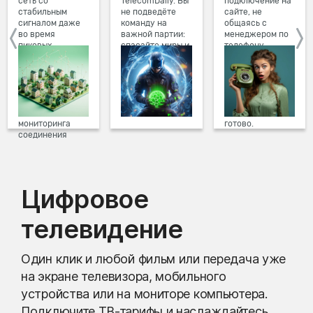
сеть со
TelecomDaily. Вы
подключение на
стабильным
не подведёте
сайте, не
сигналом даже
команду на
общаясь с
во время
важной партии:
менеджером по
пиковых
спасайте миры и
телефону.
нагрузок в
побеждайте с
Просто в три
вечернее время.
друзьями в
клика заполните
Мы постоянно
онлайн-играх.
форму заявки на
обновляем наше
сайте, выберите
оборудование в
дату и время
домах, а система
подключения,
мониторинга
готово.
соединения
предотвращает
проблемы на
линии связи.
Цифровое
телевидение
Один клик и любой фильм или передача уже
на экране телевизора, мобильного
устройства или на мониторе компьютера.
Подключите ТВ-тарифы и наслаждайтесь