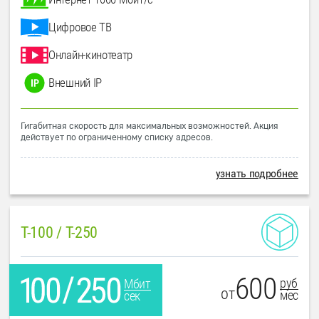
Цифровое ТВ
Онлайн-кинотеатр
Внешний IP
Гигабитная скорость для максимальных возможностей. Акция
действует по ограниченному списку адресов.
узнать подробнее
T-100 / T-250
600
руб
Мбит
от
мес
сек