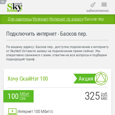
18+
кабинет
меню
Для квартиры
/
Интернет
/
Интернет по адресу
/
Басков пер.
Подключить интернет - Басков пер.
По вашему адресу: Басков пер., доступно подключение к интернету
от SkyNet! Оставьте заявку на подключение прямо сейчас. Мы
оперативно свяжемся с вами, ответим на все вопросы и подберем
подходящий тариф.
Хочу СкайНэт 100
Акция
325
руб
Мбит
100
мес
сек
Интернет 100 Мбит/с