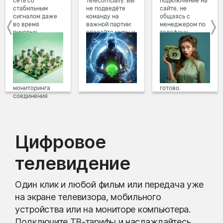
сеть со
TelecomDaily. Вы
подключение на
стабильным
не подведёте
сайте, не
сигналом даже
команду на
общаясь с
во время
важной партии:
менеджером по
пиковых
спасайте миры и
телефону.
нагрузок в
побеждайте с
Просто в три
вечернее время.
друзьями в
клика заполните
Мы постоянно
онлайн-играх.
форму заявки на
обновляем наше
сайте, выберите
оборудование в
дату и время
домах, а система
подключения,
мониторинга
готово.
соединения
предотвращает
проблемы на
линии связи.
Цифровое
телевидение
Один клик и любой фильм или передача уже
на экране телевизора, мобильного
устройства или на мониторе компьютера.
Подключите ТВ-тарифы и наслаждайтесь