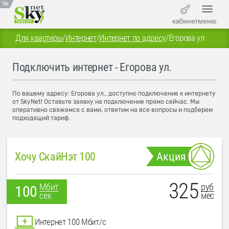
18+
кабинет
меню
Для квартиры
/
Интернет
/
Интернет по адресу
/
Егорова ул.
Подключить интернет - Егорова ул.
По вашему адресу: Егорова ул., доступно подключение к интернету
от SkyNet! Оставьте заявку на подключение прямо сейчас. Мы
оперативно свяжемся с вами, ответим на все вопросы и подберем
подходящий тариф.
Хочу СкайНэт 100
Акция
325
руб
Мбит
100
мес
сек
Интернет 100 Мбит/с