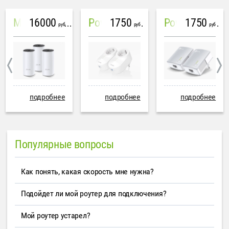
16000
1750
1750
Mesh система TP-Link Deco M4 (3 устройства)
PowerLine Tenda PH6
PowerLine TP-Link AV600
руб
руб
руб
подробнее
подробнее
подробнее
Популярные вопросы
Как понять, какая скорость мне нужна?
Подойдет ли мой роутер для подключения?
Мой роутер устарел?