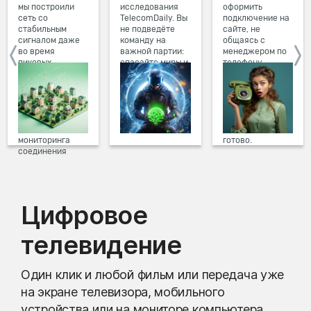
мы построили
исследования
оформить
сеть со
TelecomDaily. Вы
подключение на
стабильным
не подведёте
сайте, не
сигналом даже
команду на
общаясь с
во время
важной партии:
менеджером по
пиковых
спасайте миры и
телефону.
нагрузок в
побеждайте с
Просто в три
вечернее время.
друзьями в
клика заполните
Мы постоянно
онлайн-играх.
форму заявки на
обновляем наше
сайте, выберите
оборудование в
дату и время
домах, а система
подключения,
мониторинга
готово.
соединения
предотвращает
проблемы на
линии связи.
Цифровое
телевидение
Один клик и любой фильм или передача уже
на экране телевизора, мобильного
устройства или на мониторе компьютера.