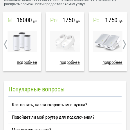
раскрыть возможности предоставляемых услуг.
16000
1750
1750
Mesh система TP-Link Deco M4 (3 устройства)
PowerLine Tenda PH6
PowerLine TP-Link AV600
руб
руб
руб
подробнее
подробнее
подробнее
Популярные вопросы
Как понять, какая скорость мне нужна?
Подойдет ли мой роутер для подключения?
Мой роутер устарел?