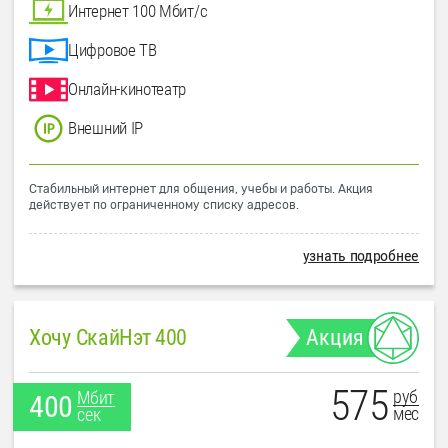
Интернет 100 Мбит/с
Цифровое ТВ
Онлайн-кинотеатр
Внешний IP
Стабильный интернет для общения, учебы и работы. Акция
действует по ограниченному списку адресов.
узнать подробнее
Хочу СкайНэт 400
Акция
575
руб
Мбит
400
мес
сек