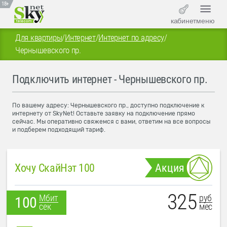
18+
кабинет
меню
Для квартиры
/
Интернет
/
Интернет по адресу
/
Чернышевского пр.
Подключить интернет - Чернышевского пр.
По вашему адресу: Чернышевского пр., доступно подключение к
интернету от SkyNet! Оставьте заявку на подключение прямо
сейчас. Мы оперативно свяжемся с вами, ответим на все вопросы
и подберем подходящий тариф.
Хочу СкайНэт 100
Акция
325
руб
Мбит
100
мес
сек