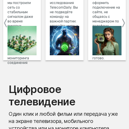
мы построили
исследования
оформить
сеть со
TelecomDaily. Вы
подключение на
стабильным
не подведёте
сайте, не
сигналом даже
команду на
общаясь с
во время
важной партии:
менеджером по
пиковых
спасайте миры и
телефону.
нагрузок в
побеждайте с
Просто в три
вечернее время.
друзьями в
клика заполните
Мы постоянно
онлайн-играх.
форму заявки на
обновляем наше
сайте, выберите
оборудование в
дату и время
домах, а система
подключения,
мониторинга
готово.
соединения
предотвращает
проблемы на
линии связи.
Цифровое
телевидение
Один клик и любой фильм или передача уже
на экране телевизора, мобильного
устройства или на мониторе компьютера.