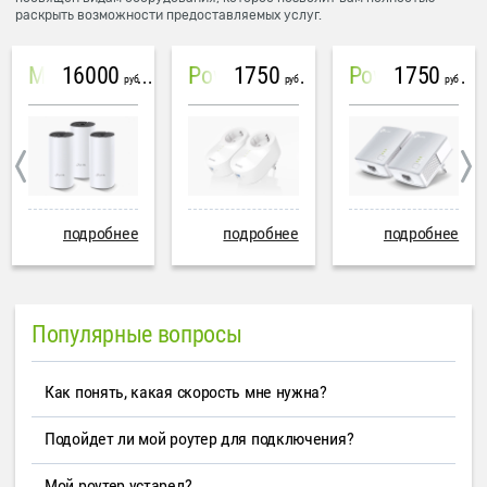
раскрыть возможности предоставляемых услуг.
16000
1750
1750
Mesh система TP-Link Deco M4 (3 устройства)
PowerLine Tenda PH6
PowerLine TP-Link AV600
руб
руб
руб
подробнее
подробнее
подробнее
Популярные вопросы
Как понять, какая скорость мне нужна?
Подойдет ли мой роутер для подключения?
Мой роутер устарел?