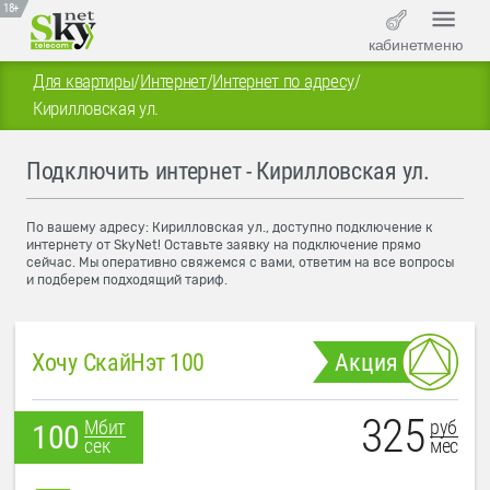
18+
кабинет
меню
Для квартиры
/
Интернет
/
Интернет по адресу
/
Кирилловская ул.
Подключить интернет - Кирилловская ул.
По вашему адресу: Кирилловская ул., доступно подключение к
интернету от SkyNet! Оставьте заявку на подключение прямо
сейчас. Мы оперативно свяжемся с вами, ответим на все вопросы
и подберем подходящий тариф.
Хочу СкайНэт 100
Акция
325
руб
Мбит
100
мес
сек