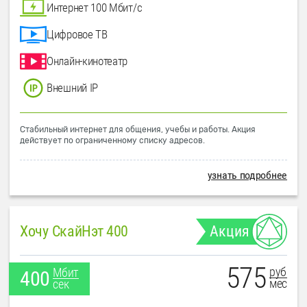
Интернет 100 Мбит/с
Цифровое ТВ
Онлайн-кинотеатр
Внешний IP
Стабильный интернет для общения, учебы и работы. Акция
действует по ограниченному списку адресов.
узнать подробнее
Хочу СкайНэт 400
Акция
575
руб
Мбит
400
мес
сек