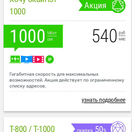
Акция
1000
540
1000
руб
Мбит
мес
сек
Гигабитная скорость для максимальных
возможностей. Акция действует по ограниченному
списку адресов.
узнать подробнее
T-800 / T-1000
50
скидка
%