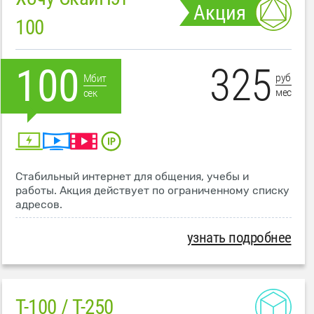
Акция
100
325
100
руб
Мбит
мес
сек
Стабильный интернет для общения, учебы и
работы. Акция действует по ограниченному списку
адресов.
узнать подробнее
T-100 / T-250