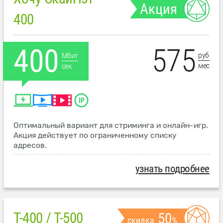
Акция
400
575
400
руб
Мбит
мес
сек
Оптимальный вариант для стриминга и онлайн-игр.
Акция действует по ограниченному списку
адресов.
узнать подробнее
T-400 / T-500
50
скидка
%