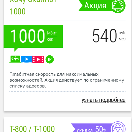
Акция
1000
540
1000
руб
Мбит
мес
сек
Гигабитная скорость для максимальных
возможностей. Акция действует по ограниченному
списку адресов.
узнать подробнее
T-800 / T-1000
50
скидка
%