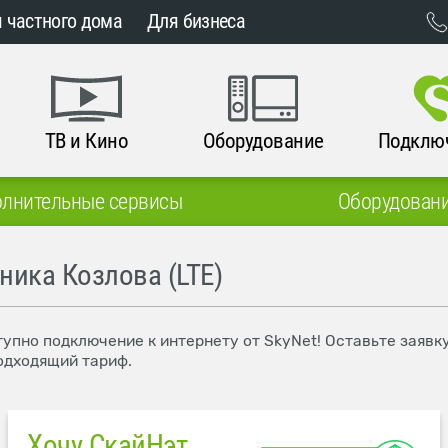
 частного дома
Для бизнеса
ТВ и Кино
Оборудование
Подклю
лнительные сервисы
Оборудован
ника Козлова (LTE)
тупно подключение к интернету от SkyNet! Оставьте заявк
одходящий тариф.
Хочу СкайНэт