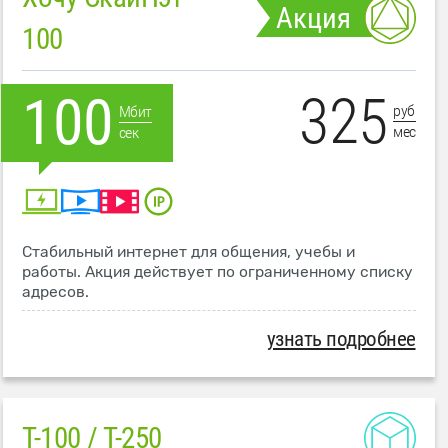
Акция
100
325
100
руб
Мбит
мес
сек
Стабильный интернет для общения, учебы и
работы. Акция действует по ограниченному списку
адресов.
узнать подробнее
T-100 / T-250