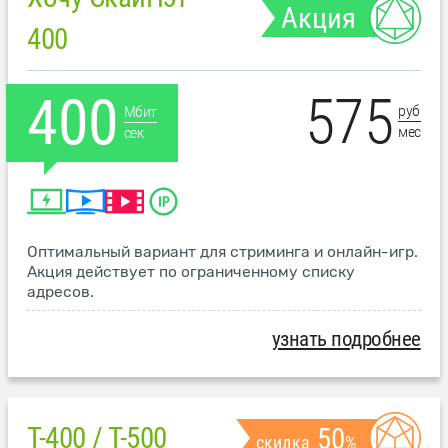
Акция
400
575
400
руб
Мбит
мес
сек
Оптимальный вариант для стриминга и онлайн-игр.
Акция действует по ограниченному списку
адресов.
узнать подробнее
T-400 / T-500
50
скидка
%