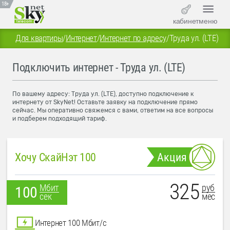
18+
кабинет
меню
Для квартиры
/
Интернет
/
Интернет по адресу
/
Труда ул. (LTE)
Подключить интернет - Труда ул. (LTE)
По вашему адресу: Труда ул. (LTE), доступно подключение к
интернету от SkyNet! Оставьте заявку на подключение прямо
сейчас. Мы оперативно свяжемся с вами, ответим на все вопросы
и подберем подходящий тариф.
Хочу СкайНэт 100
Акция
325
руб
Мбит
100
мес
сек
Интернет 100 Мбит/с