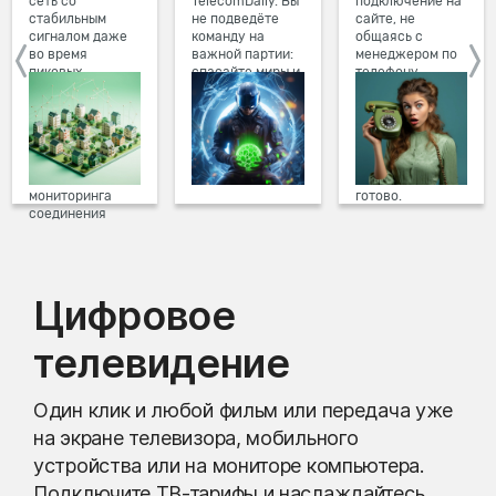
сеть со
TelecomDaily. Вы
подключение на
стабильным
не подведёте
сайте, не
сигналом даже
команду на
общаясь с
во время
важной партии:
менеджером по
пиковых
спасайте миры и
телефону.
нагрузок в
побеждайте с
Просто в три
вечернее время.
друзьями в
клика заполните
Мы постоянно
онлайн-играх.
форму заявки на
обновляем наше
сайте, выберите
оборудование в
дату и время
домах, а система
подключения,
мониторинга
готово.
соединения
предотвращает
проблемы на
линии связи.
Цифровое
телевидение
Один клик и любой фильм или передача уже
на экране телевизора, мобильного
устройства или на мониторе компьютера.
Подключите ТВ-тарифы и наслаждайтесь