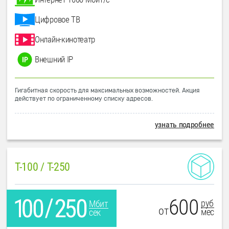
Цифровое ТВ
Онлайн-кинотеатр
Внешний IP
Гигабитная скорость для максимальных возможностей. Акция
действует по ограниченному списку адресов.
узнать подробнее
T-100 / T-250
600
руб
Мбит
от
мес
сек