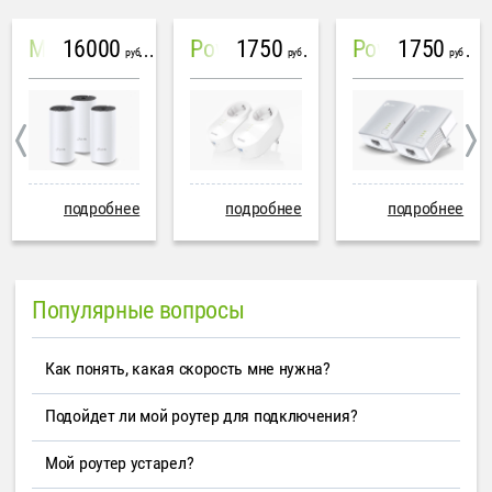
16000
1750
1750
Mesh система TP-Link Deco M4 (3 устройства)
PowerLine Tenda PH6
PowerLine TP-Link AV600
руб
руб
руб
подробнее
подробнее
подробнее
Популярные вопросы
Как понять, какая скорость мне нужна?
Подойдет ли мой роутер для подключения?
Мой роутер устарел?