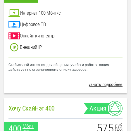
Интернет 100 Мбит/с
Цифровое ТВ
Онлайн-кинотеатр
Внешний IP
Стабильный интернет для общения, учебы и работы. Акция
действует по ограниченному списку адресов.
узнать подробнее
Хочу СкайНэт 400
Акция
575
руб
Мбит
400
мес
сек