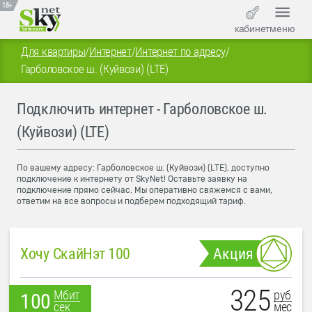
18+
кабинет
меню
Для квартиры
/
Интернет
/
Интернет по адресу
/
Гарболовское ш. (Куйвози) (LTE)
Подключить интернет - Гарболовское ш.
(Куйвози) (LTE)
По вашему адресу: Гарболовское ш. (Куйвози) (LTE), доступно
подключение к интернету от SkyNet! Оставьте заявку на
подключение прямо сейчас. Мы оперативно свяжемся с вами,
ответим на все вопросы и подберем подходящий тариф.
Хочу СкайНэт 100
Акция
325
руб
Мбит
100
мес
сек