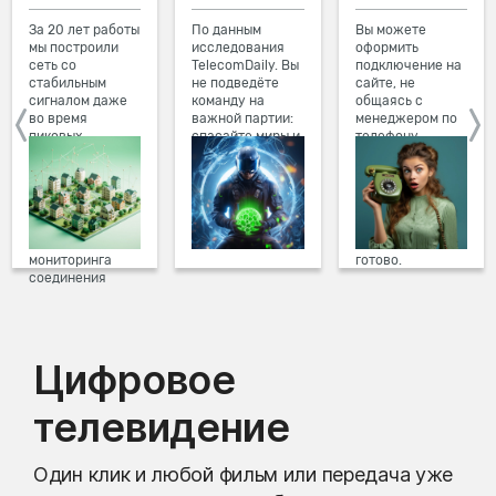
За 20 лет работы
По данным
Вы можете
мы построили
исследования
оформить
сеть со
TelecomDaily. Вы
подключение на
стабильным
не подведёте
сайте, не
сигналом даже
команду на
общаясь с
во время
важной партии:
менеджером по
пиковых
спасайте миры и
телефону.
нагрузок в
побеждайте с
Просто в три
вечернее время.
друзьями в
клика заполните
Мы постоянно
онлайн-играх.
форму заявки на
обновляем наше
сайте, выберите
оборудование в
дату и время
домах, а система
подключения,
мониторинга
готово.
соединения
предотвращает
проблемы на
линии связи.
Цифровое
телевидение
Один клик и любой фильм или передача уже