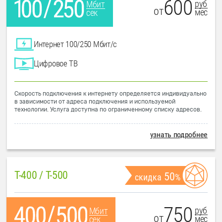
600
руб
Мбит
от
мес
сек
Интернет 100/250 Мбит/с
Цифровое ТВ
Скорость подключения к интернету определяется индивидуально
в зависимости от адреса подключения и используемой
технологии. Услуга доступна по ограниченному списку адресов.
узнать подробнее
T-400 / T-500
50
скидка
%
750
руб
Мбит
от
мес
сек