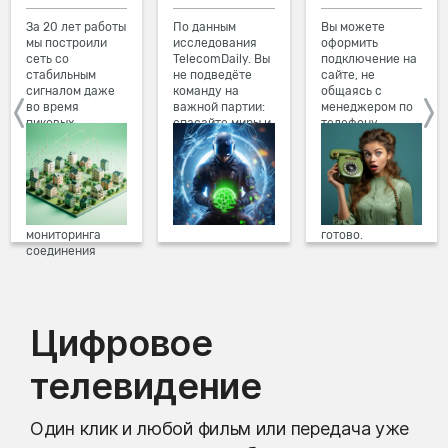
За 20 лет работы
По данным
Вы можете
мы построили
исследования
оформить
сеть со
TelecomDaily. Вы
подключение на
стабильным
не подведёте
сайте, не
сигналом даже
команду на
общаясь с
во время
важной партии:
менеджером по
пиковых
спасайте миры и
телефону.
нагрузок в
побеждайте с
Просто в три
вечернее время.
друзьями в
клика заполните
Мы постоянно
онлайн-играх.
форму заявки на
обновляем наше
сайте, выберите
оборудование в
дату и время
домах, а система
подключения,
мониторинга
готово.
соединения
предотвращает
проблемы на
линии связи.
Цифровое
телевидение
Один клик и любой фильм или передача уже