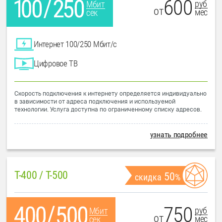
600
руб
Мбит
от
мес
сек
Интернет 100/250 Мбит/с
Цифровое ТВ
Скорость подключения к интернету определяется индивидуально
в зависимости от адреса подключения и используемой
технологии. Услуга доступна по ограниченному списку адресов.
узнать подробнее
T-400 / T-500
50
скидка
%
750
руб
Мбит
от
мес
сек