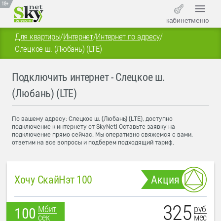
18+
кабинет
меню
Для квартиры
/
Интернет
/
Интернет по адресу
/
Слецкое ш. (Любань) (LTE)
Подключить интернет - Слецкое ш.
(Любань) (LTE)
По вашему адресу: Слецкое ш. (Любань) (LTE), доступно
подключение к интернету от SkyNet! Оставьте заявку на
подключение прямо сейчас. Мы оперативно свяжемся с вами,
ответим на все вопросы и подберем подходящий тариф.
Хочу СкайНэт 100
Акция
325
руб
Мбит
100
мес
сек