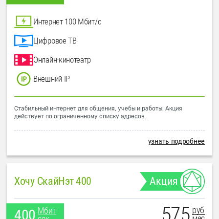
Интернет 100 Мбит/с
Цифровое ТВ
Онлайн-кинотеатр
Внешний IP
Стабильный интернет для общения, учебы и работы. Акция
действует по ограниченному списку адресов.
узнать подробнее
Хочу СкайНэт 400
Акция
575
руб
Мбит
400
мес
сек