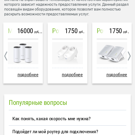
которого зависит надежность предоставления услуги. Данный раздел
посвящён видам оборудования, которое позволит вам полностью
раскрыть возможности предоставляемых услуг.
16000
1750
1750
Mesh система TP-Link Deco M4 (3 устройства)
PowerLine Tenda PH6
PowerLine TP-Link AV600
руб
руб
руб
подробнее
подробнее
подробнее
Популярные вопросы
Как понять, какая скорость мне нужна?
Подойдет ли мой роутер для подключения?