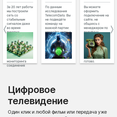
За 20 лет работы
По данным
Вы можете
мы построили
исследования
оформить
сеть со
TelecomDaily. Вы
подключение на
стабильным
не подведёте
сайте, не
сигналом даже
команду на
общаясь с
во время
важной партии:
менеджером по
пиковых
спасайте миры и
телефону.
нагрузок в
побеждайте с
Просто в три
вечернее время.
друзьями в
клика заполните
Мы постоянно
онлайн-играх.
форму заявки на
обновляем наше
сайте, выберите
оборудование в
дату и время
домах, а система
подключения,
мониторинга
готово.
соединения
предотвращает
проблемы на
линии связи.
Цифровое
телевидение
Один клик и любой фильм или передача уже