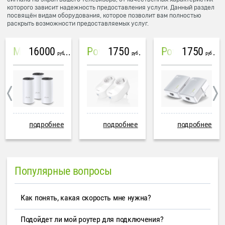
которого зависит надежность предоставления услуги. Данный раздел
посвящён видам оборудования, которое позволит вам полностью
раскрыть возможности предоставляемых услуг.
16000
1750
1750
Mesh система TP-Link Deco M4 (3 устройства)
PowerLine Tenda PH6
PowerLine TP-Link AV600
руб
руб
руб
подробнее
подробнее
подробнее
Популярные вопросы
Как понять, какая скорость мне нужна?
Подойдет ли мой роутер для подключения?