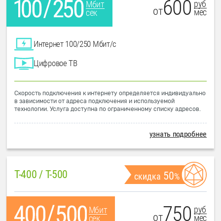
600
руб
Мбит
от
мес
сек
Интернет 100/250 Мбит/с
Цифровое ТВ
Скорость подключения к интернету определяется индивидуально
в зависимости от адреса подключения и используемой
технологии. Услуга доступна по ограниченному списку адресов.
узнать подробнее
T-400 / T-500
50
скидка
%
750
руб
Мбит
от
мес
сек