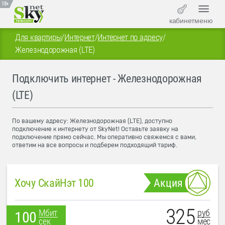
18+
кабинет
меню
Для квартиры
/
Интернет
/
Интернет по адресу
/
Железнодорожная (LTE)
Подключить интернет - Железнодорожная
(LTE)
По вашему адресу: Железнодорожная (LTE), доступно
подключение к интернету от SkyNet! Оставьте заявку на
подключение прямо сейчас. Мы оперативно свяжемся с вами,
ответим на все вопросы и подберем подходящий тариф.
Хочу СкайНэт 100
Акция
325
руб
Мбит
100
мес
сек