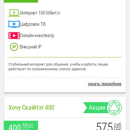
Интернет 100 Мбит/с
Цифровое ТВ
Онлайн-кинотеатр
Внешний IP
Стабильный интернет для общения, учебы и работы. Акция
действует по ограниченному списку адресов.
узнать подробнее
Хочу СкайНэт 400
Акция
575
руб
Мбит
400
мес
сек