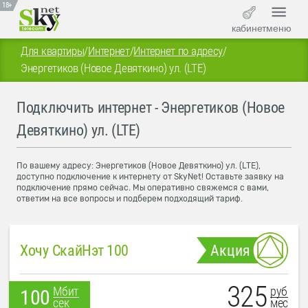
18+
кабинет
меню
Для квартиры
/
Интернет
/
Интернет по адресу
/
Энергетиков (Новое Девяткино) ул. (LTE)
Подключить интернет - Энергетиков (Новое
Девяткино) ул. (LTE)
По вашему адресу: Энергетиков (Новое Девяткино) ул. (LTE),
доступно подключение к интернету от SkyNet! Оставьте заявку на
подключение прямо сейчас. Мы оперативно свяжемся с вами,
ответим на все вопросы и подберем подходящий тариф.
Хочу СкайНэт 100
Акция
325
руб
Мбит
100
мес
сек