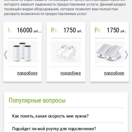
которого зависит надежность предоставления услуги. Данный раздел
посвящён видам оборудования, которое позволит вам полностью
раскрыть возможности предоставляемых услуг.
16000
1750
1750
Mesh система TP-Link Deco M4 (3 устройства)
PowerLine Tenda PH6
PowerLine TP-Link AV600
руб
руб
руб
подробнее
подробнее
подробнее
Популярные вопросы
Как понять, какая скорость мне нужна?
Подойдет ли мой роутер для подключения?