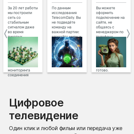
За 20 лет работы
По данным
Вы можете
мы построили
исследования
оформить
сеть со
TelecomDaily. Вы
подключение на
стабильным
не подведёте
сайте, не
сигналом даже
команду на
общаясь с
во время
важной партии:
менеджером по
пиковых
спасайте миры и
телефону.
нагрузок в
побеждайте с
Просто в три
вечернее время.
друзьями в
клика заполните
Мы постоянно
онлайн-играх.
форму заявки на
обновляем наше
сайте, выберите
оборудование в
дату и время
домах, а система
подключения,
мониторинга
готово.
соединения
предотвращает
проблемы на
линии связи.
Цифровое
телевидение
Один клик и любой фильм или передача уже