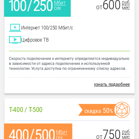
600
руб
Мбит
от
мес
сек
Интернет 100/250 Мбит/с
Цифровое ТВ
Скорость подключения к интернету определяется индивидуально
в зависимости от адреса подключения и используемой
технологии. Услуга доступна по ограниченному списку адресов.
узнать подробнее
T-400 / T-500
50
скидка
%
750
руб
Мбит
от
мес
сек