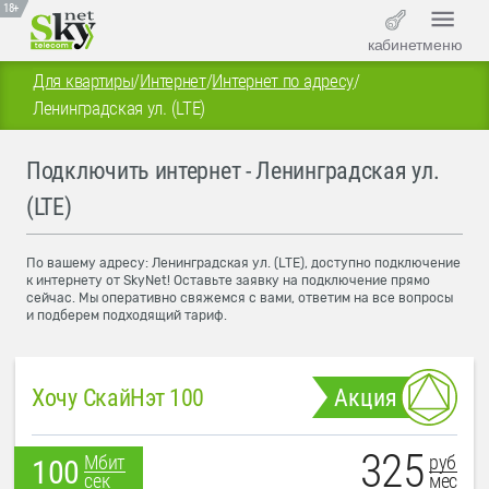
18+
кабинет
меню
Для квартиры
/
Интернет
/
Интернет по адресу
/
Ленинградская ул. (LTE)
Подключить интернет - Ленинградская ул.
(LTE)
По вашему адресу: Ленинградская ул. (LTE), доступно подключение
к интернету от SkyNet! Оставьте заявку на подключение прямо
сейчас. Мы оперативно свяжемся с вами, ответим на все вопросы
и подберем подходящий тариф.
Хочу СкайНэт 100
Акция
325
руб
Мбит
100
мес
сек