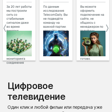
За 20 лет работы
По данным
Вы можете
мы построили
исследования
оформить
сеть со
TelecomDaily. Вы
подключение на
стабильным
не подведёте
сайте, не
сигналом даже
команду на
общаясь с
во время
важной партии:
менеджером по
пиковых
спасайте миры и
телефону.
нагрузок в
побеждайте с
Просто в три
вечернее время.
друзьями в
клика заполните
Мы постоянно
онлайн-играх.
форму заявки на
обновляем наше
сайте, выберите
оборудование в
дату и время
домах, а система
подключения,
мониторинга
готово.
соединения
предотвращает
проблемы на
линии связи.
Цифровое
телевидение
Один клик и любой фильм или передача уже