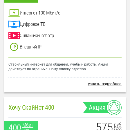
Интернет 100 Мбит/с
Цифровое ТВ
Онлайн-кинотеатр
Внешний IP
Стабильный интернет для общения, учебы и работы. Акция
действует по ограниченному списку адресов.
узнать подробнее
Хочу СкайНэт 400
Акция
575
руб
Мбит
400
мес
сек