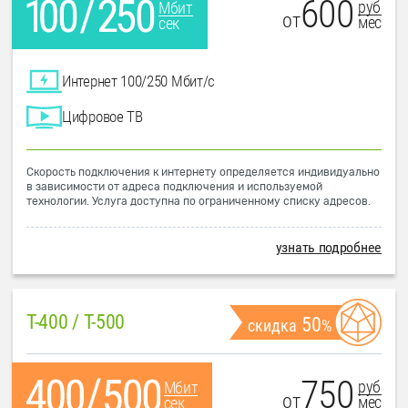
600
руб
Мбит
от
мес
сек
Интернет 100/250 Мбит/с
Цифровое ТВ
Скорость подключения к интернету определяется индивидуально
в зависимости от адреса подключения и используемой
технологии. Услуга доступна по ограниченному списку адресов.
узнать подробнее
T-400 / T-500
50
скидка
%
750
руб
Мбит
от
мес
сек