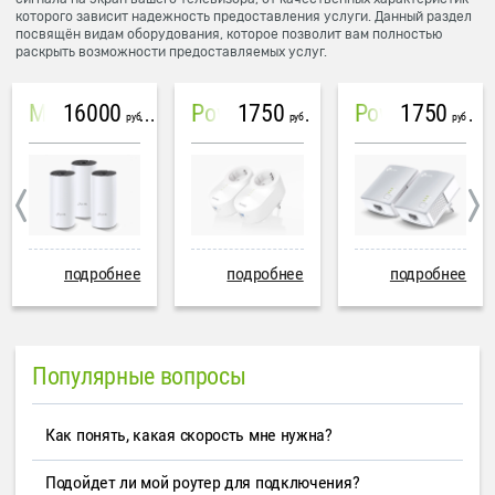
которого зависит надежность предоставления услуги. Данный раздел
посвящён видам оборудования, которое позволит вам полностью
раскрыть возможности предоставляемых услуг.
16000
1750
1750
Mesh система TP-Link Deco M4 (3 устройства)
PowerLine Tenda PH6
PowerLine TP-Link AV600
руб
руб
руб
подробнее
подробнее
подробнее
Популярные вопросы
Как понять, какая скорость мне нужна?
Подойдет ли мой роутер для подключения?