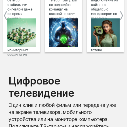
сеть со
TelecomDaily. Вы
подключение на
стабильным
не подведёте
сайте, не
сигналом даже
команду на
общаясь с
во время
важной партии:
менеджером по
пиковых
спасайте миры и
телефону.
нагрузок в
побеждайте с
Просто в три
вечернее время.
друзьями в
клика заполните
Мы постоянно
онлайн-играх.
форму заявки на
обновляем наше
сайте, выберите
оборудование в
дату и время
домах, а система
подключения,
мониторинга
готово.
соединения
предотвращает
проблемы на
линии связи.
Цифровое
телевидение
Один клик и любой фильм или передача уже
на экране телевизора, мобильного
устройства или на мониторе компьютера.
Подключите ТВ-тарифы и наслаждайтесь