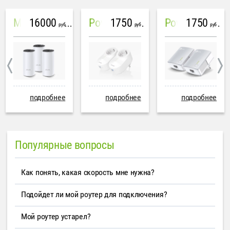
16000
1750
1750
Mesh система TP-Link Deco M4 (3 устройства)
PowerLine Tenda PH6
PowerLine TP-Link AV600
руб
руб
руб
подробнее
подробнее
подробнее
Популярные вопросы
Как понять, какая скорость мне нужна?
Подойдет ли мой роутер для подключения?
Мой роутер устарел?