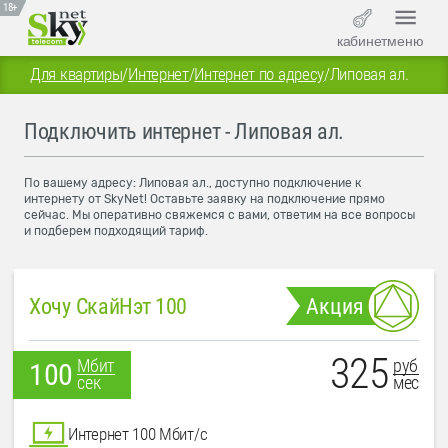
18+
кабинет
меню
Для квартиры
/
Интернет
/
Интернет по адресу
/
Липовая ал.
Подключить интернет - Липовая ал.
По вашему адресу: Липовая ал., доступно подключение к
интернету от SkyNet! Оставьте заявку на подключение прямо
сейчас. Мы оперативно свяжемся с вами, ответим на все вопросы
и подберем подходящий тариф.
Хочу СкайНэт 100
Акция
325
руб
Мбит
100
мес
сек
Интернет 100 Мбит/с