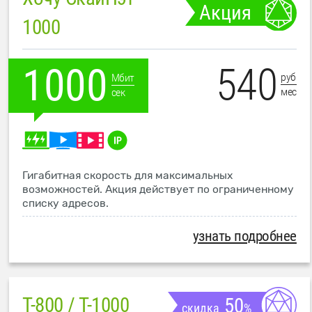
Акция
1000
540
1000
руб
Мбит
мес
сек
Гигабитная скорость для максимальных
возможностей. Акция действует по ограниченному
списку адресов.
узнать подробнее
T-800 / T-1000
50
скидка
%