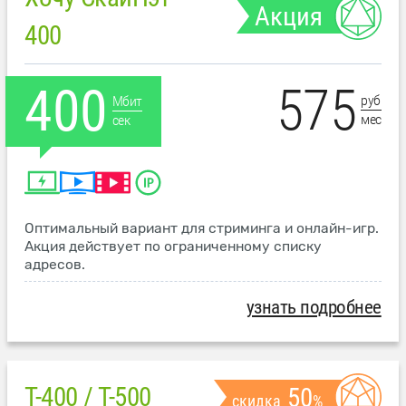
Акция
400
575
400
руб
Мбит
мес
сек
Оптимальный вариант для стриминга и онлайн-игр.
Акция действует по ограниченному списку
адресов.
узнать подробнее
T-400 / T-500
50
скидка
%