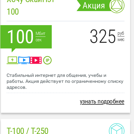
Акция
100
325
100
руб
Мбит
мес
сек
Стабильный интернет для общения, учебы и
работы. Акция действует по ограниченному списку
адресов.
узнать подробнее
T-100 / T-250