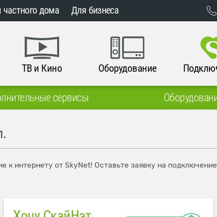
 частного дома
Для бизнеса
ТВ и Кино
Оборудование
Подклю
лнительные сервисы
Оборудован
л.
ие к интернету от SkyNet! Оставьте заявку на подключени
Хочу СкайНэт