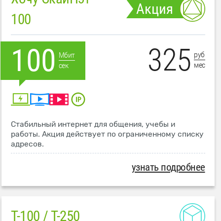
Акция
100
325
100
руб
Мбит
мес
сек
Стабильный интернет для общения, учебы и
работы. Акция действует по ограниченному списку
адресов.
узнать подробнее
T-100 / T-250