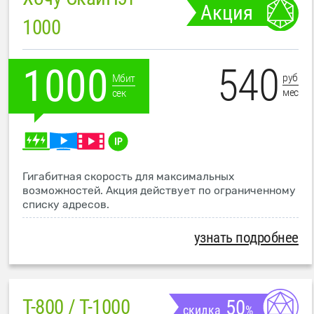
Акция
1000
540
1000
руб
Мбит
мес
сек
Гигабитная скорость для максимальных
возможностей. Акция действует по ограниченному
списку адресов.
узнать подробнее
T-800 / T-1000
50
скидка
%