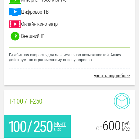
Цифровое ТВ
Онлайн-кинотеатр
Внешний IP
Гигабитная скорость для максимальных возможностей. Акция
действует по ограниченному списку адресов.
узнать подробнее
T-100 / T-250
600
руб
Мбит
от
мес
сек