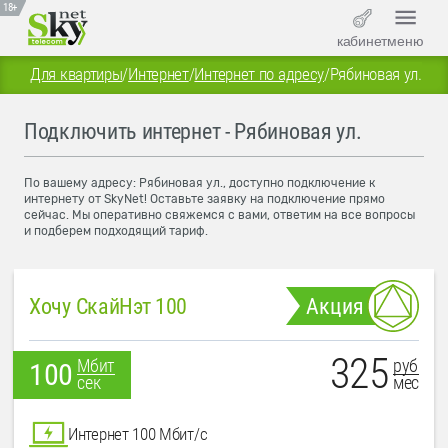
18+
кабинет
меню
Для квартиры
/
Интернет
/
Интернет по адресу
/
Рябиновая ул.
Подключить интернет - Рябиновая ул.
По вашему адресу: Рябиновая ул., доступно подключение к
интернету от SkyNet! Оставьте заявку на подключение прямо
сейчас. Мы оперативно свяжемся с вами, ответим на все вопросы
и подберем подходящий тариф.
Хочу СкайНэт 100
Акция
325
руб
Мбит
100
мес
сек
Интернет 100 Мбит/с