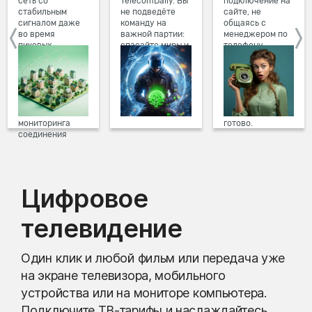
сеть со
TelecomDaily. Вы
подключение на
стабильным
не подведёте
сайте, не
сигналом даже
команду на
общаясь с
во время
важной партии:
менеджером по
пиковых
спасайте миры и
телефону.
нагрузок в
побеждайте с
Просто в три
вечернее время.
друзьями в
клика заполните
Мы постоянно
онлайн-играх.
форму заявки на
обновляем наше
сайте, выберите
оборудование в
дату и время
домах, а система
подключения,
мониторинга
готово.
соединения
предотвращает
проблемы на
линии связи.
Цифровое
телевидение
Один клик и любой фильм или передача уже
на экране телевизора, мобильного
устройства или на мониторе компьютера.
Подключите ТВ-тарифы и наслаждайтесь