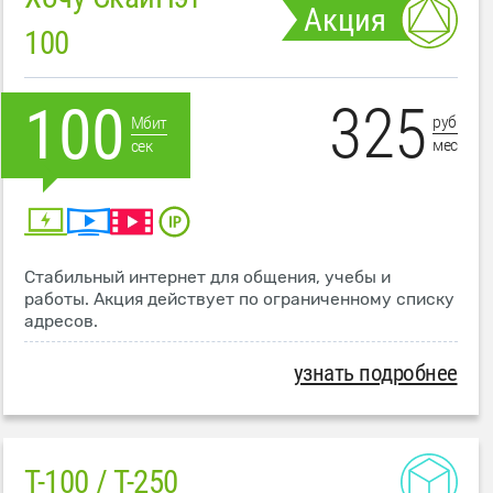
Акция
100
325
100
руб
Мбит
мес
сек
Стабильный интернет для общения, учебы и
работы. Акция действует по ограниченному списку
адресов.
узнать подробнее
T-100 / T-250