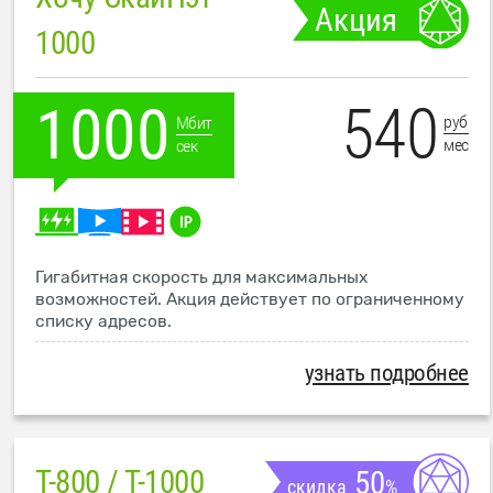
Акция
1000
540
1000
руб
Мбит
мес
сек
Гигабитная скорость для максимальных
возможностей. Акция действует по ограниченному
списку адресов.
узнать подробнее
T-800 / T-1000
50
скидка
%