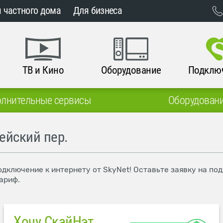
 частного дома
Для бизнеса
ТВ и Кино
Оборудование
Подклю
лнительные сервисы
Оборудован
ейский пер.
одключение к интернету от SkyNet! Оставьте заявку на п
ариф.
Хочу СкайНэт