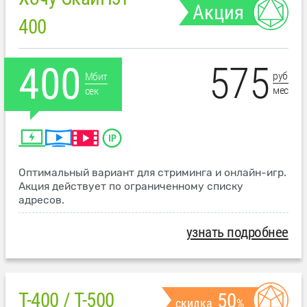
Акция
400
575
400
руб
Мбит
мес
сек
Оптимальный вариант для стриминга и онлайн-игр.
Акция действует по ограниченному списку
адресов.
узнать подробнее
T-400 / T-500
50
скидка
%