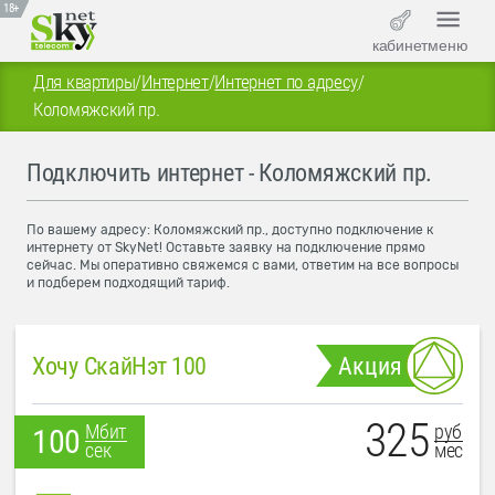
18+
кабинет
меню
Для квартиры
/
Интернет
/
Интернет по адресу
/
Коломяжский пр.
Подключить интернет - Коломяжский пр.
По вашему адресу: Коломяжский пр., доступно подключение к
интернету от SkyNet! Оставьте заявку на подключение прямо
сейчас. Мы оперативно свяжемся с вами, ответим на все вопросы
и подберем подходящий тариф.
Хочу СкайНэт 100
Акция
325
руб
Мбит
100
мес
сек