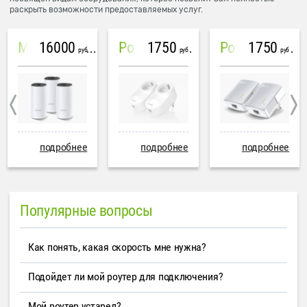
раскрыть возможности предоставляемых услуг.
16000
1750
1750
Mesh система TP-Link Deco M4 (3 устройства)
PowerLine Tenda PH6
PowerLine TP-Link AV600
руб
руб
руб
подробнее
подробнее
подробнее
Популярные вопросы
Как понять, какая скорость мне нужна?
Подойдет ли мой роутер для подключения?
Мой роутер устарел?