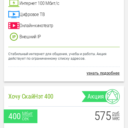
Интернет 100 Мбит/с
Цифровое ТВ
Онлайн-кинотеатр
Внешний IP
Стабильный интернет для общения, учебы и работы. Акция
действует по ограниченному списку адресов.
узнать подробнее
Хочу СкайНэт 400
Акция
575
руб
Мбит
400
мес
сек