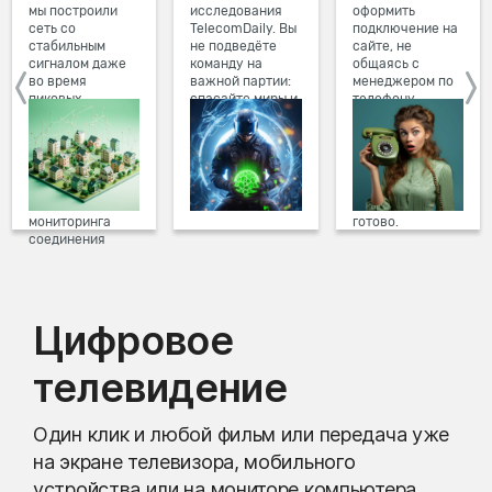
мы построили
исследования
оформить
сеть со
TelecomDaily. Вы
подключение на
стабильным
не подведёте
сайте, не
сигналом даже
команду на
общаясь с
во время
важной партии:
менеджером по
пиковых
спасайте миры и
телефону.
нагрузок в
побеждайте с
Просто в три
вечернее время.
друзьями в
клика заполните
Мы постоянно
онлайн-играх.
форму заявки на
обновляем наше
сайте, выберите
оборудование в
дату и время
домах, а система
подключения,
мониторинга
готово.
соединения
предотвращает
проблемы на
линии связи.
Цифровое
телевидение
Один клик и любой фильм или передача уже
на экране телевизора, мобильного
устройства или на мониторе компьютера.