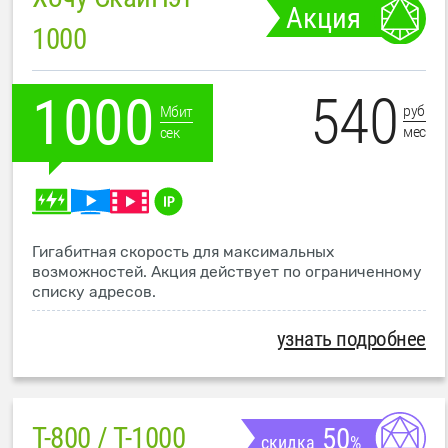
Акция
1000
540
1000
руб
Мбит
мес
сек
Гигабитная скорость для максимальных
возможностей. Акция действует по ограниченному
списку адресов.
узнать подробнее
T-800 / T-1000
50
скидка
%