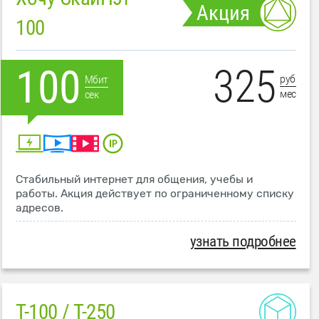
Акция
100
325
100
руб
Мбит
мес
сек
Стабильный интернет для общения, учебы и
работы. Акция действует по ограниченному списку
адресов.
узнать подробнее
T-100 / T-250