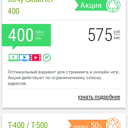
Акция
400
575
400
руб
Мбит
мес
сек
Оптимальный вариант для стриминга и онлайн-игр.
Акция действует по ограниченному списку
адресов.
узнать подробнее
T-400 / T-500
50
скидка
%