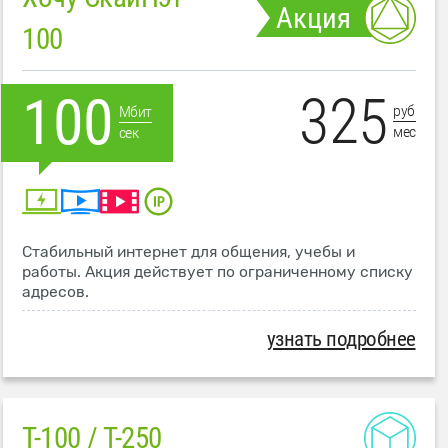
Акция
100
325
100
руб
Мбит
мес
сек
Стабильный интернет для общения, учебы и
работы. Акция действует по ограниченному списку
адресов.
узнать подробнее
T-100 / T-250