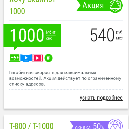
Акция
1000
540
1000
руб
Мбит
мес
сек
Гигабитная скорость для максимальных
возможностей. Акция действует по ограниченному
списку адресов.
узнать подробнее
T-800 / T-1000
50
скидка
%