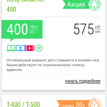
Акция
400
575
400
руб
Мбит
мес
сек
Оптимальный вариант для стриминга и онлайн-игр.
Акция действует по ограниченному списку
адресов.
узнать подробнее
T-400 / T-500
50
скидка
%