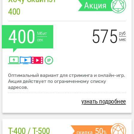
Акция
400
575
400
руб
Мбит
мес
сек
Оптимальный вариант для стриминга и онлайн-игр.
Акция действует по ограниченному списку
адресов.
узнать подробнее
T-400 / T-500
50
скидка
%