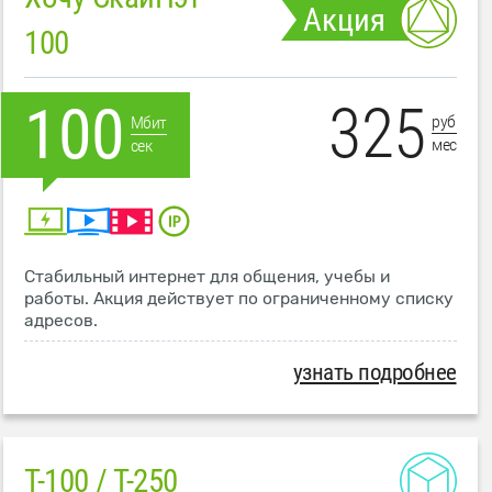
Акция
100
325
100
руб
Мбит
мес
сек
Стабильный интернет для общения, учебы и
работы. Акция действует по ограниченному списку
адресов.
узнать подробнее
T-100 / T-250