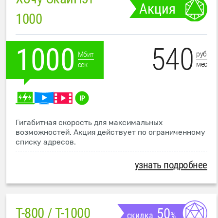
Акция
1000
540
1000
руб
Мбит
мес
сек
Гигабитная скорость для максимальных
возможностей. Акция действует по ограниченному
списку адресов.
узнать подробнее
T-800 / T-1000
50
скидка
%