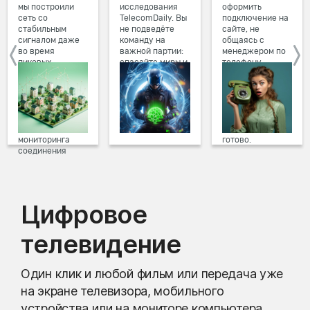
мы построили
исследования
оформить
сеть со
TelecomDaily. Вы
подключение на
стабильным
не подведёте
сайте, не
сигналом даже
команду на
общаясь с
во время
важной партии:
менеджером по
пиковых
спасайте миры и
телефону.
нагрузок в
побеждайте с
Просто в три
вечернее время.
друзьями в
клика заполните
Мы постоянно
онлайн-играх.
форму заявки на
обновляем наше
сайте, выберите
оборудование в
дату и время
домах, а система
подключения,
мониторинга
готово.
соединения
предотвращает
проблемы на
линии связи.
Цифровое
телевидение
Один клик и любой фильм или передача уже
на экране телевизора, мобильного
устройства или на мониторе компьютера.