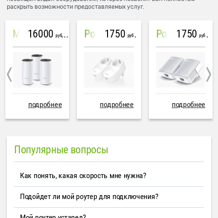
раскрыть возможности предоставляемых услуг.
16000
1750
1750
Mesh система TP-Link Deco M4 (3 устройства)
PowerLine Tenda PH6
PowerLine TP-Link AV600
руб
руб
руб
подробнее
подробнее
подробнее
Популярные вопросы
Как понять, какая скорость мне нужна?
Подойдет ли мой роутер для подключения?
Мой роутер устарел?