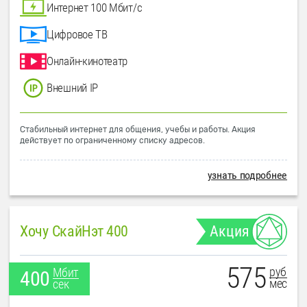
Интернет 100 Мбит/с
Цифровое ТВ
Онлайн-кинотеатр
Внешний IP
Стабильный интернет для общения, учебы и работы. Акция
действует по ограниченному списку адресов.
узнать подробнее
Хочу СкайНэт 400
Акция
575
руб
Мбит
400
мес
сек