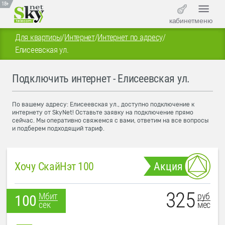
18+
кабинет
меню
Для квартиры
/
Интернет
/
Интернет по адресу
/
Елисеевская ул.
Подключить интернет - Елисеевская ул.
По вашему адресу: Елисеевская ул., доступно подключение к
интернету от SkyNet! Оставьте заявку на подключение прямо
сейчас. Мы оперативно свяжемся с вами, ответим на все вопросы
и подберем подходящий тариф.
Хочу СкайНэт 100
Акция
325
руб
Мбит
100
мес
сек