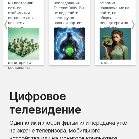
мы построили
исследования
оформить
сеть со
TelecomDaily. Вы
подключение на
стабильным
не подведёте
сайте, не
сигналом даже
команду на
общаясь с
во время
важной партии:
менеджером по
пиковых
спасайте миры и
телефону.
нагрузок в
побеждайте с
Просто в три
вечернее время.
друзьями в
клика заполните
Мы постоянно
онлайн-играх.
форму заявки на
обновляем наше
сайте, выберите
оборудование в
дату и время
домах, а система
подключения,
мониторинга
готово.
соединения
предотвращает
проблемы на
линии связи.
Цифровое
телевидение
Один клик и любой фильм или передача уже
на экране телевизора, мобильного
устройства или на мониторе компьютера.