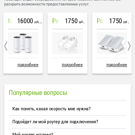
раскрыть возможности предоставляемых услуг.
16000
1750
1750
Mesh система TP-Link Deco M4 (3 устройства)
PowerLine Tenda PH6
PowerLine TP-Link AV600
руб
руб
руб
подробнее
подробнее
подробнее
Популярные вопросы
Как понять, какая скорость мне нужна?
Подойдет ли мой роутер для подключения?
Мой роутер устарел?