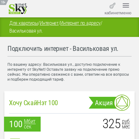
18+
кабинет
меню
Для квартиры
/
Интернет
/
Интернет по адресу
/
Васильковая ул.
Подключить интернет - Васильковая ул.
По вашему адресу: Васильковая ул., доступно подключение к
интернету от SkyNet! Оставьте заявку на подключение прямо
сейчас. Мы оперативно свяжемся с вами, ответим на все вопросы
и подберем подходящий тариф.
Хочу СкайНэт 100
Акция
325
руб
Мбит
100
мес
сек