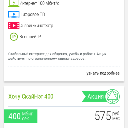
Интернет 100 Мбит/с
Цифровое ТВ
Онлайн-кинотеатр
Внешний IP
Стабильный интернет для общения, учебы и работы. Акция
действует по ограниченному списку адресов.
узнать подробнее
Хочу СкайНэт 400
Акция
575
руб
Мбит
400
мес
сек