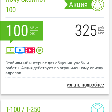
Акция
100
325
100
руб
Мбит
мес
сек
Стабильный интернет для общения, учебы и
работы. Акция действует по ограниченному списку
адресов.
узнать подробнее
T-100 / T-250