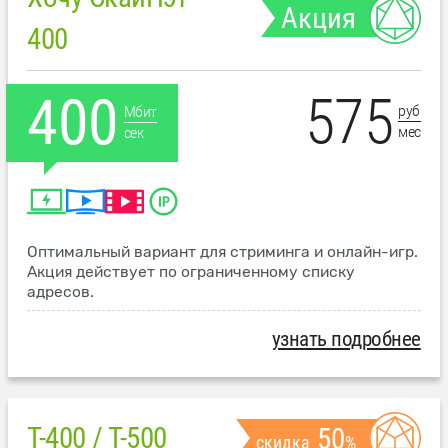
Акция
400
575
400
руб
Мбит
мес
сек
Оптимальный вариант для стриминга и онлайн-игр.
Акция действует по ограниченному списку
адресов.
узнать подробнее
T-400 / T-500
50
скидка
%