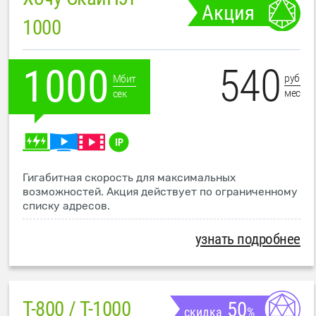
Акция
1000
540
1000
руб
Мбит
мес
сек
Гигабитная скорость для максимальных
возможностей. Акция действует по ограниченному
списку адресов.
узнать подробнее
T-800 / T-1000
50
скидка
%