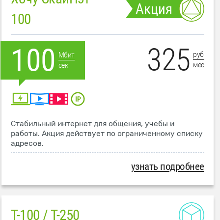
Акция
100
325
100
руб
Мбит
мес
сек
Стабильный интернет для общения, учебы и
работы. Акция действует по ограниченному списку
адресов.
узнать подробнее
T-100 / T-250