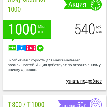
Акция
1000
540
1000
руб
Мбит
мес
сек
Гигабитная скорость для максимальных
возможностей. Акция действует по ограниченному
списку адресов.
узнать подробнее
T-800 / T-1000
50
скидка
%