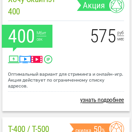
Акция
400
575
400
руб
Мбит
мес
сек
Оптимальный вариант для стриминга и онлайн-игр.
Акция действует по ограниченному списку
адресов.
узнать подробнее
T-400 / T-500
50
скидка
%