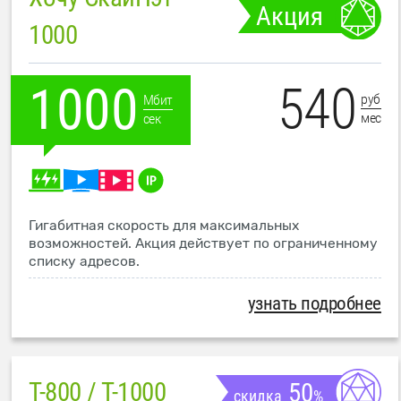
Акция
1000
540
1000
руб
Мбит
мес
сек
Гигабитная скорость для максимальных
возможностей. Акция действует по ограниченному
списку адресов.
узнать подробнее
T-800 / T-1000
50
скидка
%