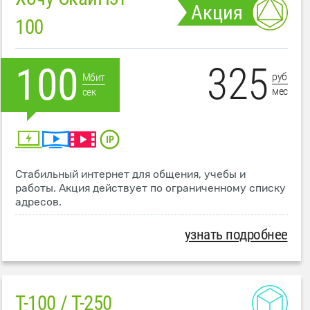
Акция
100
325
100
руб
Мбит
мес
сек
Стабильный интернет для общения, учебы и
работы. Акция действует по ограниченному списку
адресов.
узнать подробнее
T-100 / T-250