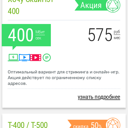
Акция
400
575
400
руб
Мбит
мес
сек
Оптимальный вариант для стриминга и онлайн-игр.
Акция действует по ограниченному списку
адресов.
узнать подробнее
T-400 / T-500
50
скидка
%