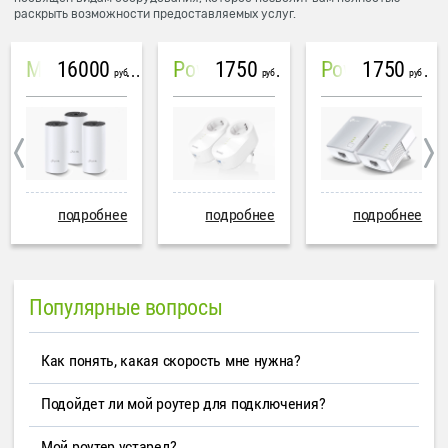
раскрыть возможности предоставляемых услуг.
16000
1750
1750
Mesh система TP-Link Deco M4 (3 устройства)
PowerLine Tenda PH6
PowerLine TP-Link AV600
руб
руб
руб
подробнее
подробнее
подробнее
Популярные вопросы
Как понять, какая скорость мне нужна?
Подойдет ли мой роутер для подключения?
Мой роутер устарел?