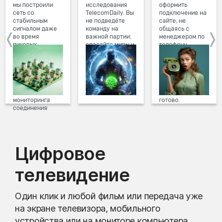
мы построили
исследования
оформить
сеть со
TelecomDaily. Вы
подключение на
стабильным
не подведёте
сайте, не
сигналом даже
команду на
общаясь с
во время
важной партии:
менеджером по
пиковых
спасайте миры и
телефону.
нагрузок в
побеждайте с
Просто в три
вечернее время.
друзьями в
клика заполните
Мы постоянно
онлайн-играх.
форму заявки на
обновляем наше
сайте, выберите
оборудование в
дату и время
домах, а система
подключения,
мониторинга
готово.
соединения
предотвращает
проблемы на
линии связи.
Цифровое
телевидение
Один клик и любой фильм или передача уже
на экране телевизора, мобильного
устройства или на мониторе компьютера.