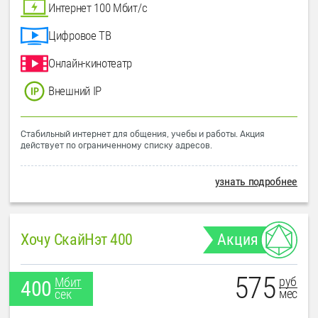
Интернет 100 Мбит/с
Цифровое ТВ
Онлайн-кинотеатр
Внешний IP
Стабильный интернет для общения, учебы и работы. Акция
действует по ограниченному списку адресов.
узнать подробнее
Хочу СкайНэт 400
Акция
575
руб
Мбит
400
мес
сек