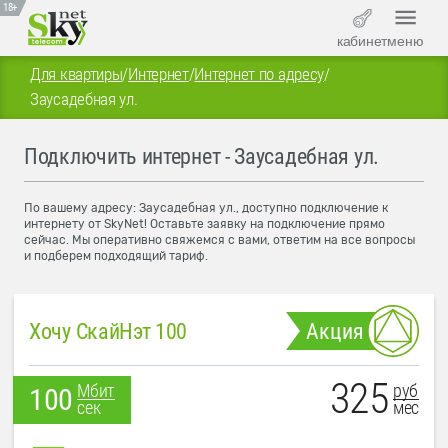
18+
кабинет
меню
Для квартиры
/
Интернет
/
Интернет по адресу
/
Заусадебная ул.
Подключить интернет - Заусадебная ул.
По вашему адресу: Заусадебная ул., доступно подключение к
интернету от SkyNet! Оставьте заявку на подключение прямо
сейчас. Мы оперативно свяжемся с вами, ответим на все вопросы
и подберем подходящий тариф.
Хочу СкайНэт 100
Акция
325
руб
Мбит
100
мес
сек