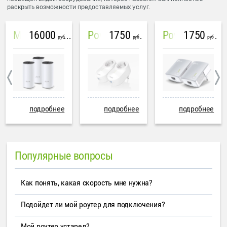
раскрыть возможности предоставляемых услуг.
16000
1750
1750
Mesh система TP-Link Deco M4 (3 устройства)
PowerLine Tenda PH6
PowerLine TP-Link AV600
руб
руб
руб
подробнее
подробнее
подробнее
Популярные вопросы
Как понять, какая скорость мне нужна?
Подойдет ли мой роутер для подключения?
Мой роутер устарел?