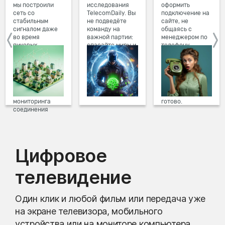
мы построили
исследования
оформить
сеть со
TelecomDaily. Вы
подключение на
стабильным
не подведёте
сайте, не
сигналом даже
команду на
общаясь с
во время
важной партии:
менеджером по
пиковых
спасайте миры и
телефону.
нагрузок в
побеждайте с
Просто в три
вечернее время.
друзьями в
клика заполните
Мы постоянно
онлайн-играх.
форму заявки на
обновляем наше
сайте, выберите
оборудование в
дату и время
домах, а система
подключения,
мониторинга
готово.
соединения
предотвращает
проблемы на
линии связи.
Цифровое
телевидение
Один клик и любой фильм или передача уже
на экране телевизора, мобильного
устройства или на мониторе компьютера.