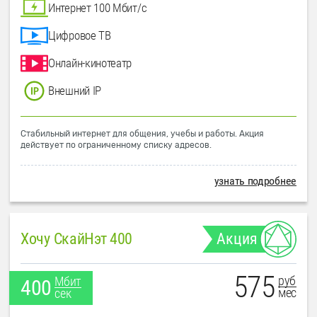
Интернет 100 Мбит/с
Цифровое ТВ
Онлайн-кинотеатр
Внешний IP
Стабильный интернет для общения, учебы и работы. Акция
действует по ограниченному списку адресов.
узнать подробнее
Хочу СкайНэт 400
Акция
575
руб
Мбит
400
мес
сек