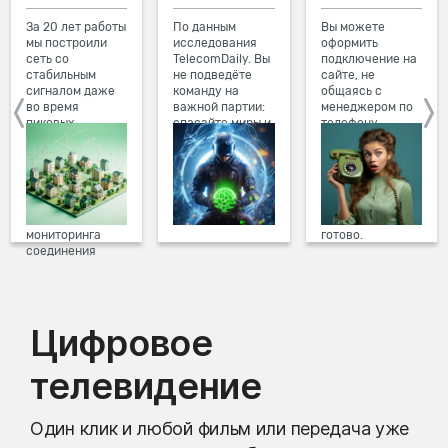
За 20 лет работы
По данным
Вы можете
мы построили
исследования
оформить
сеть со
TelecomDaily. Вы
подключение на
стабильным
не подведёте
сайте, не
сигналом даже
команду на
общаясь с
во время
важной партии:
менеджером по
пиковых
спасайте миры и
телефону.
нагрузок в
побеждайте с
Просто в три
вечернее время.
друзьями в
клика заполните
Мы постоянно
онлайн-играх.
форму заявки на
обновляем наше
сайте, выберите
оборудование в
дату и время
домах, а система
подключения,
мониторинга
готово.
соединения
предотвращает
проблемы на
линии связи.
Цифровое
телевидение
Один клик и любой фильм или передача уже