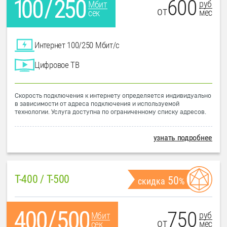
600
руб
Мбит
от
мес
сек
Интернет 100/250 Мбит/с
Цифровое ТВ
Скорость подключения к интернету определяется индивидуально
в зависимости от адреса подключения и используемой
технологии. Услуга доступна по ограниченному списку адресов.
узнать подробнее
T-400 / T-500
50
скидка
%
750
руб
Мбит
от
мес
сек