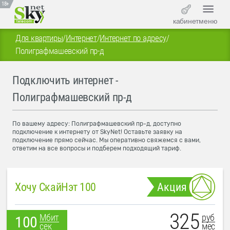
18+
кабинет
меню
Для квартиры
/
Интернет
/
Интернет по адресу
/
Полиграфмашевский пр-д
Подключить интернет -
Полиграфмашевский пр-д
По вашему адресу: Полиграфмашевский пр-д, доступно
подключение к интернету от SkyNet! Оставьте заявку на
подключение прямо сейчас. Мы оперативно свяжемся с вами,
ответим на все вопросы и подберем подходящий тариф.
Хочу СкайНэт 100
Акция
325
руб
Мбит
100
мес
сек