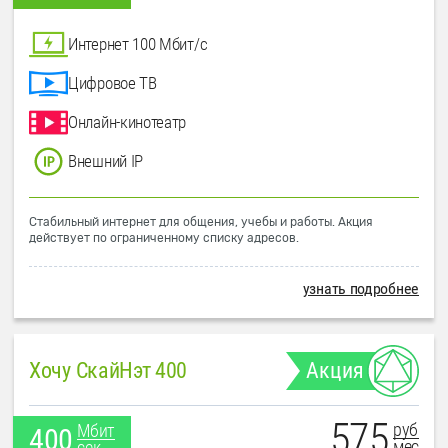
Интернет 100 Мбит/с
Цифровое ТВ
Онлайн-кинотеатр
Внешний IP
Стабильный интернет для общения, учебы и работы. Акция
действует по ограниченному списку адресов.
узнать подробнее
Хочу СкайНэт 400
Акция
575
руб
Мбит
400
мес
сек