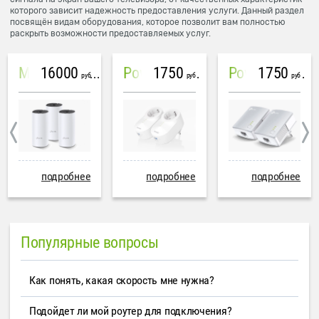
которого зависит надежность предоставления услуги. Данный раздел
посвящён видам оборудования, которое позволит вам полностью
раскрыть возможности предоставляемых услуг.
16000
1750
1750
Mesh система TP-Link Deco M4 (3 устройства)
PowerLine Tenda PH6
PowerLine TP-Link AV600
руб
руб
руб
подробнее
подробнее
подробнее
Популярные вопросы
Как понять, какая скорость мне нужна?
Подойдет ли мой роутер для подключения?