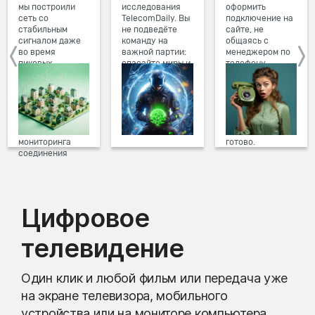
мы построили
исследования
оформить
сеть со
TelecomDaily. Вы
подключение на
стабильным
не подведёте
сайте, не
сигналом даже
команду на
общаясь с
во время
важной партии:
менеджером по
пиковых
спасайте миры и
телефону.
нагрузок в
побеждайте с
Просто в три
вечернее время.
друзьями в
клика заполните
Мы постоянно
онлайн-играх.
форму заявки на
обновляем наше
сайте, выберите
оборудование в
дату и время
домах, а система
подключения,
мониторинга
готово.
соединения
предотвращает
проблемы на
линии связи.
Цифровое
телевидение
Один клик и любой фильм или передача уже
на экране телевизора, мобильного
устройства или на мониторе компьютера.