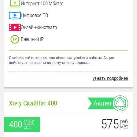
Интернет 100 Мбит/с
Цифровое ТВ
Онлайн-кинотеатр
Внешний IP
Стабильный интернет для общения, учебы и работы. Акция
действует по ограниченному списку адресов.
узнать подробнее
Хочу СкайНэт 400
Акция
575
руб
Мбит
400
мес
сек