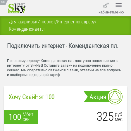
18+
кабинет
меню
Для квартиры
/
Интернет
/
Интернет по адресу
/
Комендантская пл.
Подключить интернет - Комендантская пл.
По вашему адресу: Комендантская пл., доступно подключение к
интернету от SkyNet! Оставьте заявку на подключение прямо
сейчас. Мы оперативно свяжемся с вами, ответим на все вопросы
и подберем подходящий тариф.
Хочу СкайНэт 100
Акция
325
руб
Мбит
100
мес
сек