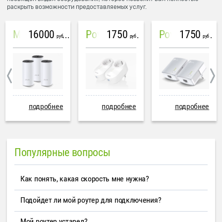
раскрыть возможности предоставляемых услуг.
16000
1750
1750
Mesh система TP-Link Deco M4 (3 устройства)
PowerLine Tenda PH6
PowerLine TP-Link AV600
руб
руб
руб
подробнее
подробнее
подробнее
Популярные вопросы
Как понять, какая скорость мне нужна?
Подойдет ли мой роутер для подключения?
Мой роутер устарел?