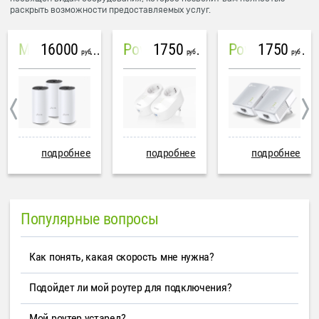
раскрыть возможности предоставляемых услуг.
16000
1750
1750
Mesh система TP-Link Deco M4 (3 устройства)
PowerLine Tenda PH6
PowerLine TP-Link AV600
руб
руб
руб
подробнее
подробнее
подробнее
Популярные вопросы
Как понять, какая скорость мне нужна?
Подойдет ли мой роутер для подключения?
Мой роутер устарел?