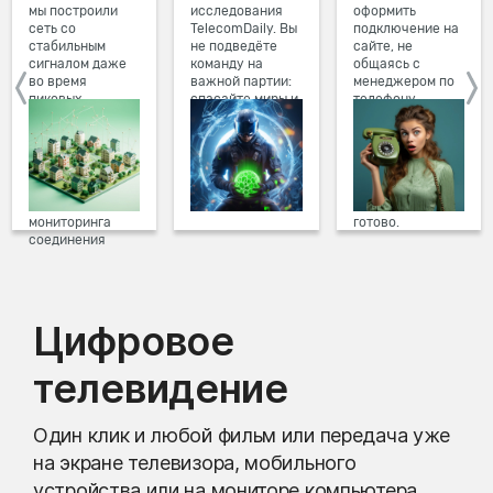
мы построили
исследования
оформить
сеть со
TelecomDaily. Вы
подключение на
стабильным
не подведёте
сайте, не
сигналом даже
команду на
общаясь с
во время
важной партии:
менеджером по
пиковых
спасайте миры и
телефону.
нагрузок в
побеждайте с
Просто в три
вечернее время.
друзьями в
клика заполните
Мы постоянно
онлайн-играх.
форму заявки на
обновляем наше
сайте, выберите
оборудование в
дату и время
домах, а система
подключения,
мониторинга
готово.
соединения
предотвращает
проблемы на
линии связи.
Цифровое
телевидение
Один клик и любой фильм или передача уже
на экране телевизора, мобильного
устройства или на мониторе компьютера.