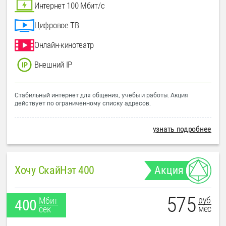
Интернет 100 Мбит/с
Цифровое ТВ
Онлайн-кинотеатр
Внешний IP
Стабильный интернет для общения, учебы и работы. Акция
действует по ограниченному списку адресов.
узнать подробнее
Хочу СкайНэт 400
Акция
575
руб
Мбит
400
мес
сек