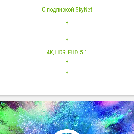
С подпиской SkyNet
+
+
4K, HDR, FHD, 5.1
+
+