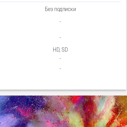
Без подписки
-
-
HD, SD
-
-