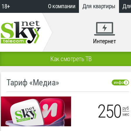
18+
О компании
Для квартиры
Для
Интернет
Как смотреть ТВ
Тариф «Медиа»
инфо
250
руб
мес