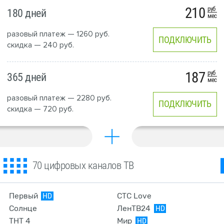
210
руб
180 дней
мес
разовый платеж — 1260 руб.
ПОДКЛЮЧИТЬ
скидка — 240 руб.
187
руб
365 дней
мес
разовый платеж — 2280 руб.
ПОДКЛЮЧИТЬ
скидка — 720 руб.
70 цифровых каналов ТВ
Первый
СТС Love
HD
Солнце
ЛенТВ24
HD
ТНТ 4
Мир
HD