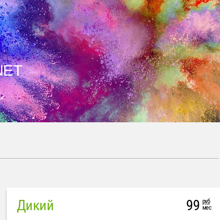
NET
Дикий
99
руб
мес