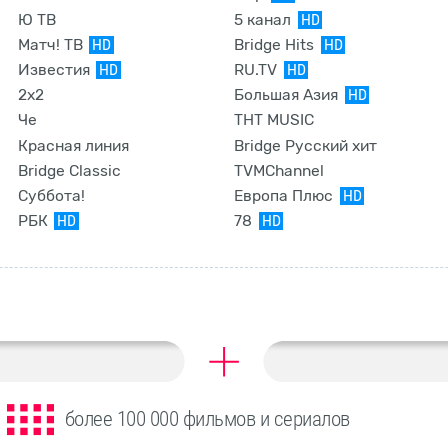
Ю ТВ
5 канал
HD
Матч! ТВ
Bridge Hits
HD
HD
Известия
RU.TV
HD
HD
2x2
Большая Азия
HD
Че
ТНТ MUSIC
Красная линия
Bridge Русский хит
Bridge Classic
TVMChannel
Суббота!
Европа Плюс
HD
РБК
78
HD
HD
более 100 000 фильмов и сериалов