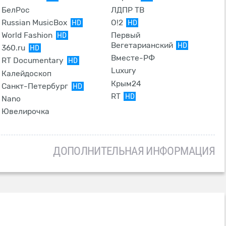
БелРос
ЛДПР ТВ
Russian MusicBox
O!2
HD
HD
World Fashion
Первый
HD
Вегетарианский
HD
360.ru
HD
Вместе-РФ
RT Documentary
HD
Luxury
Калейдоскоп
Крым24
Санкт-Петербург
HD
RT
HD
Nano
Ювелирочка
ДОПОЛНИТЕЛЬНАЯ ИНФОРМАЦИЯ