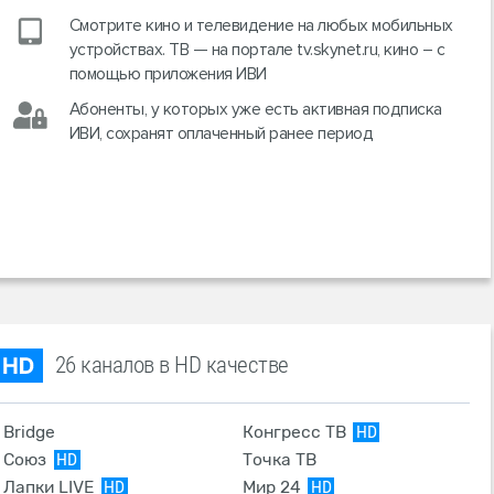
Смотрите кино и телевидение на любых мобильных
устройствах. ТВ — на портале tv.skynet.ru, кино – с
помощью приложения ИВИ
Абоненты, у которых уже есть активная подписка
ИВИ, сохранят оплаченный ранее период
26 каналов в HD качестве
Bridge
Конгресс ТВ
HD
Союз
Точка ТВ
HD
Лапки LIVE
Мир 24
HD
HD