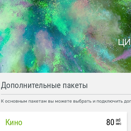
ЦИ
Дополнительные пакеты
К основным пакетам вы можете выбрать и подключить до
Кино
80
руб
мес