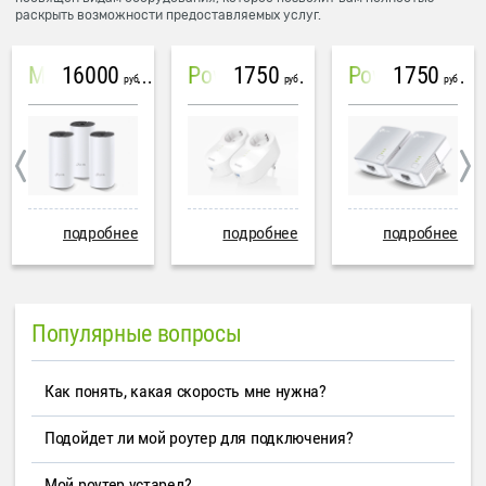
раскрыть возможности предоставляемых услуг.
16000
1750
1750
Mesh система TP-Link Deco M4 (3 устройства)
PowerLine Tenda PH6
PowerLine TP-Link AV600
руб
руб
руб
подробнее
подробнее
подробнее
Популярные вопросы
Как понять, какая скорость мне нужна?
Подойдет ли мой роутер для подключения?
Мой роутер устарел?