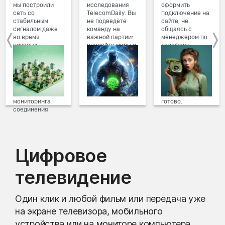
мы построили
исследования
оформить
сеть со
TelecomDaily. Вы
подключение на
стабильным
не подведёте
сайте, не
сигналом даже
команду на
общаясь с
во время
важной партии:
менеджером по
пиковых
спасайте миры и
телефону.
нагрузок в
побеждайте с
Просто в три
вечернее время.
друзьями в
клика заполните
Мы постоянно
онлайн-играх.
форму заявки на
обновляем наше
сайте, выберите
оборудование в
дату и время
домах, а система
подключения,
мониторинга
готово.
соединения
предотвращает
проблемы на
линии связи.
Цифровое
телевидение
Один клик и любой фильм или передача уже
на экране телевизора, мобильного
устройства или на мониторе компьютера.