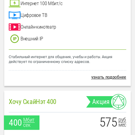
Интернет 100 Мбит/с
Цифровое ТВ
Онлайн-кинотеатр
Внешний IP
Стабильный интернет для общения, учебы и работы. Акция
действует по ограниченному списку адресов.
узнать подробнее
Хочу СкайНэт 400
Акция
575
руб
Мбит
400
мес
сек