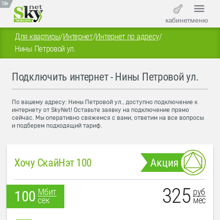
18+
кабинет
меню
Для квартиры
/
Интернет
/
Интернет по адресу
/
Нины Петровой ул.
Подключить интернет - Нины Петровой ул.
По вашему адресу: Нины Петровой ул., доступно подключение к
интернету от SkyNet! Оставьте заявку на подключение прямо
сейчас. Мы оперативно свяжемся с вами, ответим на все вопросы
и подберем подходящий тариф.
Хочу СкайНэт 100
Акция
325
руб
Мбит
100
мес
сек