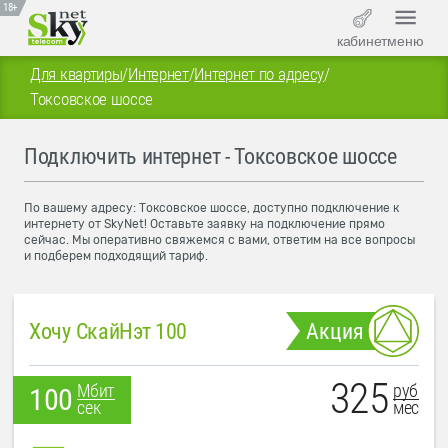
18+
кабинет
меню
Для квартиры
/
Интернет
/
Интернет по адресу
/
Токсовское шоссе
Подключить интернет - Токсовское шоссе
По вашему адресу: Токсовское шоссе, доступно подключение к
интернету от SkyNet! Оставьте заявку на подключение прямо
сейчас. Мы оперативно свяжемся с вами, ответим на все вопросы
и подберем подходящий тариф.
Хочу СкайНэт 100
Акция
325
руб
Мбит
100
мес
сек