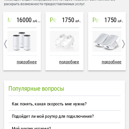
раскрыть возможности предоставляемых услуг.
16000
1750
1750
Mesh система TP-Link Deco M4 (3 устройства)
PowerLine Tenda PH6
PowerLine TP-Link AV600
руб
руб
руб
подробнее
подробнее
подробнее
Популярные вопросы
Как понять, какая скорость мне нужна?
Подойдет ли мой роутер для подключения?
Мой роутер устарел?