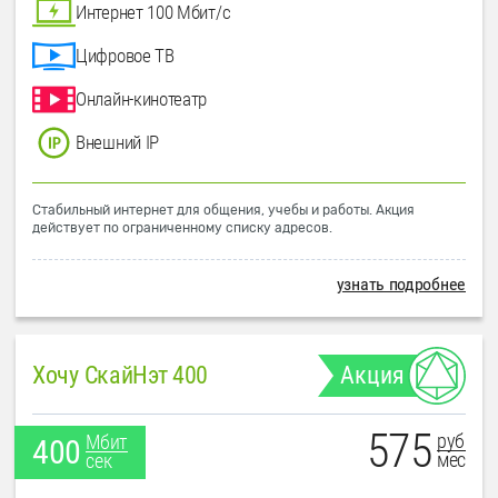
Интернет 100 Мбит/с
Цифровое ТВ
Онлайн-кинотеатр
Внешний IP
Стабильный интернет для общения, учебы и работы. Акция
действует по ограниченному списку адресов.
узнать подробнее
Хочу СкайНэт 400
Акция
575
руб
Мбит
400
мес
сек