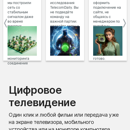
мы построили
исследования
оформить
сеть со
TelecomDaily. Вы
подключение на
стабильным
не подведёте
сайте, не
сигналом даже
команду на
общаясь с
во время
важной партии:
менеджером по
пиковых
спасайте миры и
телефону.
нагрузок в
побеждайте с
Просто в три
вечернее время.
друзьями в
клика заполните
Мы постоянно
онлайн-играх.
форму заявки на
обновляем наше
сайте, выберите
оборудование в
дату и время
домах, а система
подключения,
мониторинга
готово.
соединения
предотвращает
проблемы на
линии связи.
Цифровое
телевидение
Один клик и любой фильм или передача уже
на экране телевизора, мобильного
устройства или на мониторе компьютера.