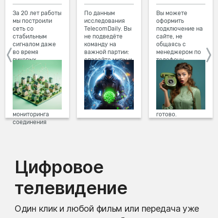
За 20 лет работы
По данным
Вы можете
мы построили
исследования
оформить
сеть со
TelecomDaily. Вы
подключение на
стабильным
не подведёте
сайте, не
сигналом даже
команду на
общаясь с
во время
важной партии:
менеджером по
пиковых
спасайте миры и
телефону.
нагрузок в
побеждайте с
Просто в три
вечернее время.
друзьями в
клика заполните
Мы постоянно
онлайн-играх.
форму заявки на
обновляем наше
сайте, выберите
оборудование в
дату и время
домах, а система
подключения,
мониторинга
готово.
соединения
предотвращает
проблемы на
линии связи.
Цифровое
телевидение
Один клик и любой фильм или передача уже