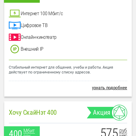
Интернет 100 Мбит/с
Цифровое ТВ
Онлайн-кинотеатр
Внешний IP
Стабильный интернет для общения, учебы и работы. Акция
действует по ограниченному списку адресов.
узнать подробнее
Хочу СкайНэт 400
Акция
575
руб
Мбит
400
мес
сек