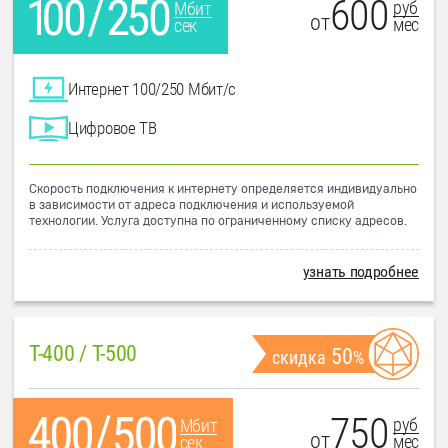
600
руб
Мбит
от
мес
сек
Интернет 100/250 Мбит/с
Цифровое ТВ
Скорость подключения к интернету определяется индивидуально
в зависимости от адреса подключения и используемой
технологии. Услуга доступна по ограниченному списку адресов.
узнать подробнее
T-400 / T-500
50
скидка
%
750
руб
Мбит
от
мес
сек