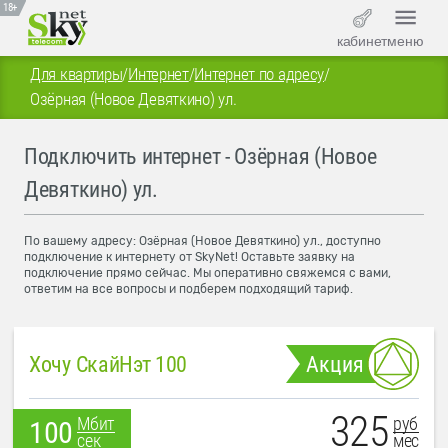
18+
кабинет
меню
Для квартиры
/
Интернет
/
Интернет по адресу
/
Озёрная (Новое Девяткино) ул.
Подключить интернет - Озёрная (Новое
Девяткино) ул.
По вашему адресу: Озёрная (Новое Девяткино) ул., доступно
подключение к интернету от SkyNet! Оставьте заявку на
подключение прямо сейчас. Мы оперативно свяжемся с вами,
ответим на все вопросы и подберем подходящий тариф.
Хочу СкайНэт 100
Акция
325
руб
Мбит
100
мес
сек