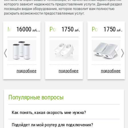
которого зависит надежность предоставления услуги. Данный раздел
посвящён видам оборудования, которое позволит вам полностью
раскрыть возможности предоставляемых услуг.
16000
1750
1750
Mesh система TP-Link Deco M4 (3 устройства)
PowerLine Tenda PH6
PowerLine TP-Link AV600
руб
руб
руб
подробнее
подробнее
подробнее
Популярные вопросы
Как понять, какая скорость мне нужна?
Подойдет ли мой роутер для подключения?