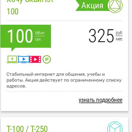
Акция
100
325
100
руб
Мбит
мес
сек
Стабильный интернет для общения, учебы и
работы. Акция действует по ограниченному списку
адресов.
узнать подробнее
T-100 / T-250