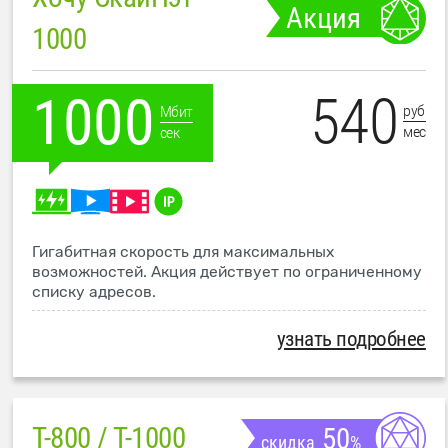
Акция
1000
540
1000
руб
Мбит
мес
сек
Гигабитная скорость для максимальных
возможностей. Акция действует по ограниченному
списку адресов.
узнать подробнее
T-800 / T-1000
50
скидка
%