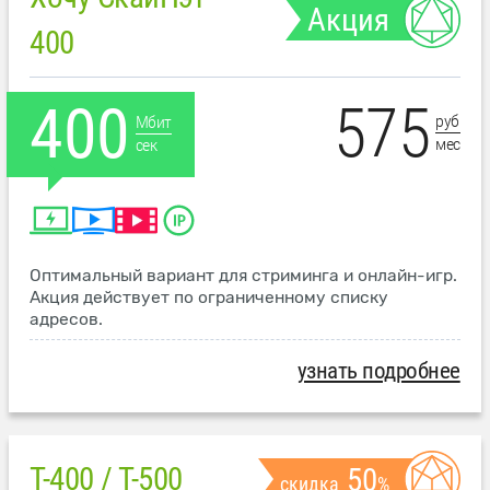
Акция
400
575
400
руб
Мбит
мес
сек
Оптимальный вариант для стриминга и онлайн-игр.
Акция действует по ограниченному списку
адресов.
узнать подробнее
T-400 / T-500
50
скидка
%