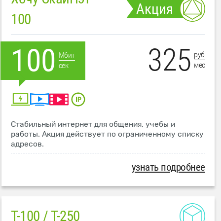
Акция
100
325
100
руб
Мбит
мес
сек
Стабильный интернет для общения, учебы и
работы. Акция действует по ограниченному списку
адресов.
узнать подробнее
T-100 / T-250