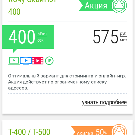
Акция
400
575
400
руб
Мбит
мес
сек
Оптимальный вариант для стриминга и онлайн-игр.
Акция действует по ограниченному списку
адресов.
узнать подробнее
T-400 / T-500
50
скидка
%