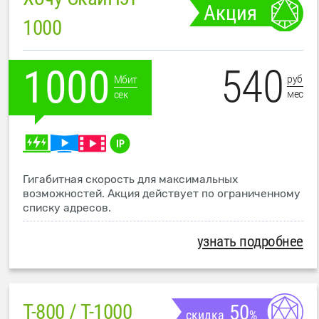
Акция
1000
540
1000
руб
Мбит
мес
сек
Гигабитная скорость для максимальных
возможностей. Акция действует по ограниченному
списку адресов.
узнать подробнее
T-800 / T-1000
50
скидка
%