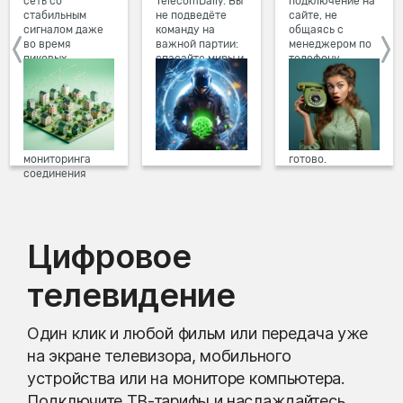
сеть со
TelecomDaily. Вы
подключение на
стабильным
не подведёте
сайте, не
сигналом даже
команду на
общаясь с
во время
важной партии:
менеджером по
пиковых
спасайте миры и
телефону.
нагрузок в
побеждайте с
Просто в три
вечернее время.
друзьями в
клика заполните
Мы постоянно
онлайн-играх.
форму заявки на
обновляем наше
сайте, выберите
оборудование в
дату и время
домах, а система
подключения,
мониторинга
готово.
соединения
предотвращает
проблемы на
линии связи.
Цифровое
телевидение
Один клик и любой фильм или передача уже
на экране телевизора, мобильного
устройства или на мониторе компьютера.
Подключите ТВ-тарифы и наслаждайтесь