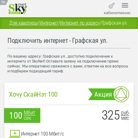
18+
кабинет
меню
Для квартиры
/
Интернет
/
Интернет по адресу
/
Графская ул.
Подключить интернет - Графская ул.
По вашему адресу: Графская ул., доступно подключение к
интернету от SkyNet! Оставьте заявку на подключение прямо
сейчас. Мы оперативно свяжемся с вами, ответим на все вопросы
и подберем подходящий тариф.
Хочу СкайНэт 100
Акция
325
руб
Мбит
100
мес
сек
Интернет 100 Мбит/с