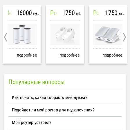
16000
1750
1750
Mesh система TP-Link Deco M4 (3 устройства)
PowerLine Tenda PH6
PowerLine TP-Link AV600
руб
руб
руб
подробнее
подробнее
подробнее
Популярные вопросы
Как понять, какая скорость мне нужна?
Подойдет ли мой роутер для подключения?
Мой роутер устарел?