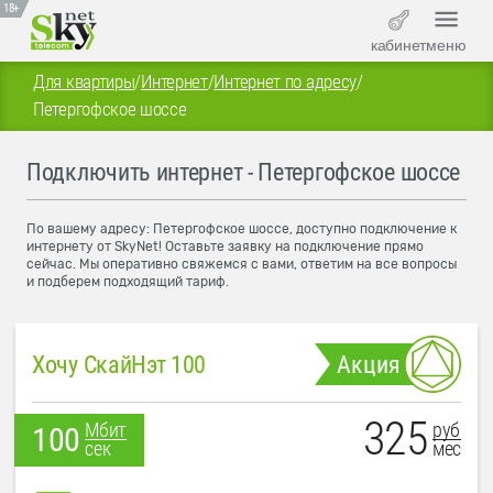
18+
кабинет
меню
Для квартиры
/
Интернет
/
Интернет по адресу
/
Петергофское шоссе
Подключить интернет - Петергофское шоссе
По вашему адресу: Петергофское шоссе, доступно подключение к
интернету от SkyNet! Оставьте заявку на подключение прямо
сейчас. Мы оперативно свяжемся с вами, ответим на все вопросы
и подберем подходящий тариф.
Хочу СкайНэт 100
Акция
325
руб
Мбит
100
мес
сек