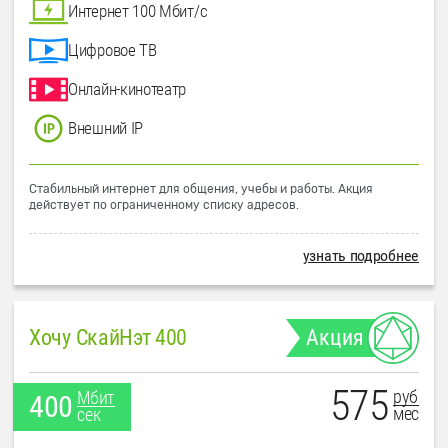
Интернет 100 Мбит/с
Цифровое ТВ
Онлайн-кинотеатр
Внешний IP
Стабильный интернет для общения, учебы и работы. Акция
действует по ограниченному списку адресов.
узнать подробнее
Хочу СкайНэт 400
Акция
575
руб
Мбит
400
мес
сек