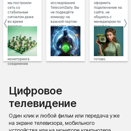
мы построили
исследования
оформить
сеть со
TelecomDaily. Вы
подключение на
стабильным
не подведёте
сайте, не
сигналом даже
команду на
общаясь с
во время
важной партии:
менеджером по
пиковых
спасайте миры и
телефону.
нагрузок в
побеждайте с
Просто в три
вечернее время.
друзьями в
клика заполните
Мы постоянно
онлайн-играх.
форму заявки на
обновляем наше
сайте, выберите
оборудование в
дату и время
домах, а система
подключения,
мониторинга
готово.
соединения
предотвращает
проблемы на
линии связи.
Цифровое
телевидение
Один клик и любой фильм или передача уже
на экране телевизора, мобильного
устройства или на мониторе компьютера.