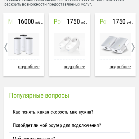
раскрыть возможности предоставляемых услуг.
16000
1750
1750
Mesh система TP-Link Deco M4 (3 устройства)
PowerLine Tenda PH6
PowerLine TP-Link AV600
руб
руб
руб
подробнее
подробнее
подробнее
Популярные вопросы
Как понять, какая скорость мне нужна?
Подойдет ли мой роутер для подключения?
Мой роутер устарел?