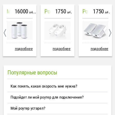
16000
1750
1750
Mesh система TP-Link Deco M4 (3 устройства)
PowerLine Tenda PH6
PowerLine TP-Link AV600
руб
руб
руб
подробнее
подробнее
подробнее
Популярные вопросы
Как понять, какая скорость мне нужна?
Подойдет ли мой роутер для подключения?
Мой роутер устарел?