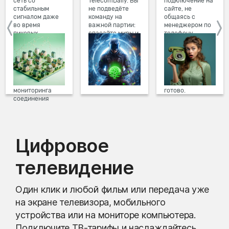
сеть со
TelecomDaily. Вы
подключение на
стабильным
не подведёте
сайте, не
сигналом даже
команду на
общаясь с
во время
важной партии:
менеджером по
пиковых
спасайте миры и
телефону.
нагрузок в
побеждайте с
Просто в три
вечернее время.
друзьями в
клика заполните
Мы постоянно
онлайн-играх.
форму заявки на
обновляем наше
сайте, выберите
оборудование в
дату и время
домах, а система
подключения,
мониторинга
готово.
соединения
предотвращает
проблемы на
линии связи.
Цифровое
телевидение
Один клик и любой фильм или передача уже
на экране телевизора, мобильного
устройства или на мониторе компьютера.
Подключите ТВ-тарифы и наслаждайтесь