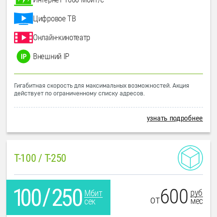
Цифровое ТВ
Онлайн-кинотеатр
Внешний IP
Гигабитная скорость для максимальных возможностей. Акция
действует по ограниченному списку адресов.
узнать подробнее
T-100 / T-250
600
руб
Мбит
от
мес
сек