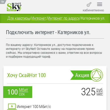
18+
кабинет
меню
Для квартиры
/
Интернет
/
Интернет по адресу
/
Катерников ул.
Подключить интернет - Катерников ул.
По вашему адресу: Катерников ул., доступно подключение к
интернету от SkyNet! Оставьте заявку на подключение прямо
сейчас. Мы оперативно свяжемся с вами, ответим на все вопросы
и подберем подходящий тариф.
Хочу СкайНэт 100
Акция
325
руб
Мбит
100
мес
сек
Интернет 100 Мбит/с