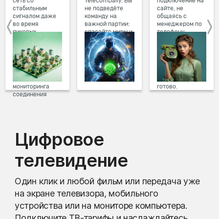
сеть со
TelecomDaily. Вы
подключение на
стабильным
не подведёте
сайте, не
сигналом даже
команду на
общаясь с
во время
важной партии:
менеджером по
пиковых
спасайте миры и
телефону.
нагрузок в
побеждайте с
Просто в три
вечернее время.
друзьями в
клика заполните
Мы постоянно
онлайн-играх.
форму заявки на
обновляем наше
сайте, выберите
оборудование в
дату и время
домах, а система
подключения,
мониторинга
готово.
соединения
предотвращает
проблемы на
линии связи.
Цифровое
телевидение
Один клик и любой фильм или передача уже
на экране телевизора, мобильного
устройства или на мониторе компьютера.
Подключите ТВ-тарифы и наслаждайтесь