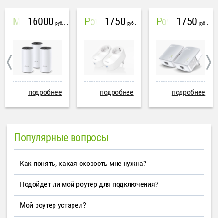
16000
1750
1750
Mesh система TP-Link Deco M4 (3 устройства)
PowerLine Tenda PH6
PowerLine TP-Link AV600
руб
руб
руб
подробнее
подробнее
подробнее
Популярные вопросы
Как понять, какая скорость мне нужна?
Подойдет ли мой роутер для подключения?
Мой роутер устарел?