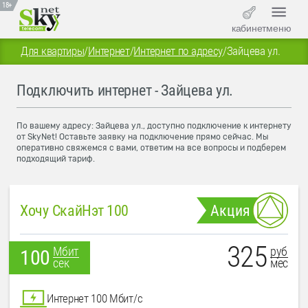
18+
кабинет
меню
Для квартиры
/
Интернет
/
Интернет по адресу
/
Зайцева ул.
Подключить интернет - Зайцева ул.
По вашему адресу: Зайцева ул., доступно подключение к интернету
от SkyNet! Оставьте заявку на подключение прямо сейчас. Мы
оперативно свяжемся с вами, ответим на все вопросы и подберем
подходящий тариф.
Хочу СкайНэт 100
Акция
325
руб
Мбит
100
мес
сек
Интернет 100 Мбит/с