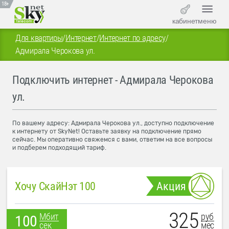
18+
кабинет
меню
Для квартиры
/
Интернет
/
Интернет по адресу
/
Адмирала Черокова ул.
Подключить интернет - Адмирала Черокова
ул.
По вашему адресу: Адмирала Черокова ул., доступно подключение
к интернету от SkyNet! Оставьте заявку на подключение прямо
сейчас. Мы оперативно свяжемся с вами, ответим на все вопросы
и подберем подходящий тариф.
Хочу СкайНэт 100
Акция
325
руб
Мбит
100
мес
сек