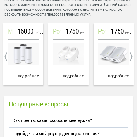
которого зависит надежность предоставления услуги. Данный раздел
посвящён видам оборудования, которое позволит вам полностью
раскрыть возможности предоставляемых услуг.
16000
1750
1750
Mesh система TP-Link Deco M4 (3 устройства)
PowerLine Tenda PH6
PowerLine TP-Link AV600
руб
руб
руб
подробнее
подробнее
подробнее
Популярные вопросы
Как понять, какая скорость мне нужна?
Подойдет ли мой роутер для подключения?