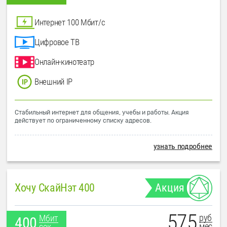
Интернет 100 Мбит/с
Цифровое ТВ
Онлайн-кинотеатр
Внешний IP
Стабильный интернет для общения, учебы и работы. Акция
действует по ограниченному списку адресов.
узнать подробнее
Хочу СкайНэт 400
Акция
575
руб
Мбит
400
мес
сек