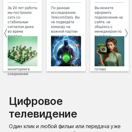
За 20 лет работы
По данным
Вы можете
мы построили
исследования
оформить
сеть со
TelecomDaily. Вы
подключение на
стабильным
не подведёте
сайте, не
сигналом даже
команду на
общаясь с
во время
важной партии:
менеджером по
пиковых
спасайте миры и
телефону.
нагрузок в
побеждайте с
Просто в три
вечернее время.
друзьями в
клика заполните
Мы постоянно
онлайн-играх.
форму заявки на
обновляем наше
сайте, выберите
оборудование в
дату и время
домах, а система
подключения,
мониторинга
готово.
соединения
предотвращает
проблемы на
линии связи.
Цифровое
телевидение
Один клик и любой фильм или передача уже