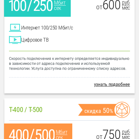
600
руб
Мбит
от
мес
сек
Интернет 100/250 Мбит/с
Цифровое ТВ
Скорость подключения к интернету определяется индивидуально
в зависимости от адреса подключения и используемой
технологии. Услуга доступна по ограниченному списку адресов.
узнать подробнее
T-400 / T-500
50
скидка
%
750
руб
Мбит
от
мес
сек