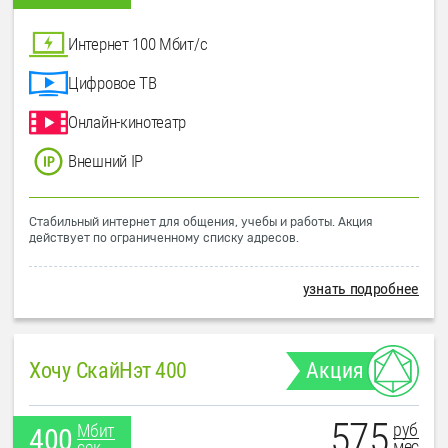
Интернет 100 Мбит/с
Цифровое ТВ
Онлайн-кинотеатр
Внешний IP
Стабильный интернет для общения, учебы и работы. Акция
действует по ограниченному списку адресов.
узнать подробнее
Хочу СкайНэт 400
Акция
575
руб
Мбит
400
мес
сек