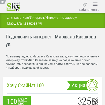
18+
кабинет
меню
Для квартиры
/
Интернет
/
Интернет по адресу
/
Маршала Казакова ул.
Подключить интернет - Маршала Казакова
ул.
По вашему адресу: Маршала Казакова ул., доступно подключение к
интернету от SkyNet! Оставьте заявку на подключение прямо
сейчас. Мы оперативно свяжемся с вами, ответим на все вопросы
и подберем подходящий тариф.
Хочу СкайНэт 100
Акция
325
руб
Мбит
100
мес
сек