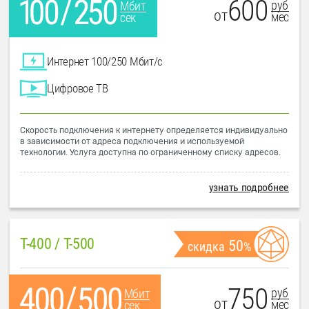
600
руб
Мбит
от
мес
сек
Интернет 100/250 Мбит/с
Цифровое ТВ
Скорость подключения к интернету определяется индивидуально
в зависимости от адреса подключения и используемой
технологии. Услуга доступна по ограниченному списку адресов.
узнать подробнее
T-400 / T-500
50
скидка
%
750
руб
Мбит
от
мес
сек