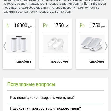
которого зависит надежность предоставления услуги. Данный раздел
посвящён видам оборудования, которое позволит вам полностью
раскрыть возможности предоставляемых услуг.
16000
1750
1750
Mesh система TP-Link Deco M4 (3 устройства)
PowerLine Tenda PH6
PowerLine TP-Link AV600
руб
руб
руб
подробнее
подробнее
подробнее
Популярные вопросы
Как понять, какая скорость мне нужна?
Подойдет ли мой роутер для подключения?