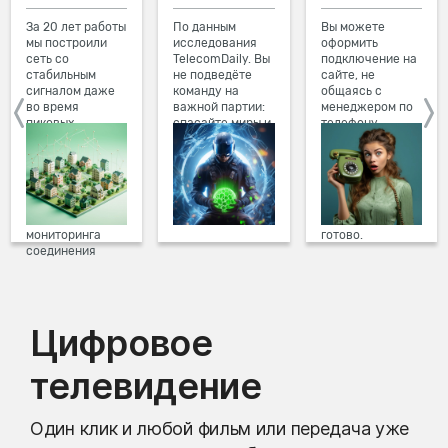
За 20 лет работы
По данным
Вы можете
мы построили
исследования
оформить
сеть со
TelecomDaily. Вы
подключение на
стабильным
не подведёте
сайте, не
сигналом даже
команду на
общаясь с
во время
важной партии:
менеджером по
пиковых
спасайте миры и
телефону.
нагрузок в
побеждайте с
Просто в три
вечернее время.
друзьями в
клика заполните
Мы постоянно
онлайн-играх.
форму заявки на
обновляем наше
сайте, выберите
оборудование в
дату и время
домах, а система
подключения,
мониторинга
готово.
соединения
предотвращает
проблемы на
линии связи.
Цифровое
телевидение
Один клик и любой фильм или передача уже