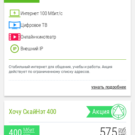
Интернет 100 Мбит/с
Цифровое ТВ
Онлайн-кинотеатр
Внешний IP
Стабильный интернет для общения, учебы и работы. Акция
действует по ограниченному списку адресов.
узнать подробнее
Хочу СкайНэт 400
Акция
575
руб
Мбит
400
мес
сек