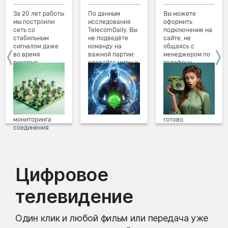
За 20 лет работы
По данным
Вы можете
мы построили
исследования
оформить
сеть со
TelecomDaily. Вы
подключение на
стабильным
не подведёте
сайте, не
сигналом даже
команду на
общаясь с
во время
важной партии:
менеджером по
пиковых
спасайте миры и
телефону.
нагрузок в
побеждайте с
Просто в три
вечернее время.
друзьями в
клика заполните
Мы постоянно
онлайн-играх.
форму заявки на
обновляем наше
сайте, выберите
оборудование в
дату и время
домах, а система
подключения,
мониторинга
готово.
соединения
предотвращает
проблемы на
линии связи.
Цифровое
телевидение
Один клик и любой фильм или передача уже