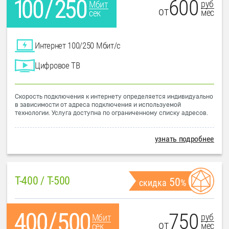
600
руб
Мбит
от
мес
сек
Интернет 100/250 Мбит/с
Цифровое ТВ
Скорость подключения к интернету определяется индивидуально
в зависимости от адреса подключения и используемой
технологии. Услуга доступна по ограниченному списку адресов.
узнать подробнее
T-400 / T-500
50
скидка
%
750
руб
Мбит
от
мес
сек