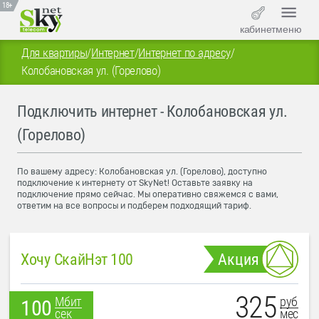
18+
кабинет
меню
Для квартиры
/
Интернет
/
Интернет по адресу
/
Колобановская ул. (Горелово)
Подключить интернет - Колобановская ул.
(Горелово)
По вашему адресу: Колобановская ул. (Горелово), доступно
подключение к интернету от SkyNet! Оставьте заявку на
подключение прямо сейчас. Мы оперативно свяжемся с вами,
ответим на все вопросы и подберем подходящий тариф.
Хочу СкайНэт 100
Акция
325
руб
Мбит
100
мес
сек