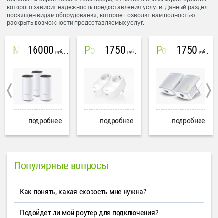
которого зависит надежность предоставления услуги. Данный раздел
посвящён видам оборудования, которое позволит вам полностью
раскрыть возможности предоставляемых услуг.
16000
1750
1750
Mesh система TP-Link Deco M4 (3 устройства)
PowerLine Tenda PH6
PowerLine TP-Link AV600
руб
руб
руб
подробнее
подробнее
подробнее
Популярные вопросы
Как понять, какая скорость мне нужна?
Подойдет ли мой роутер для подключения?